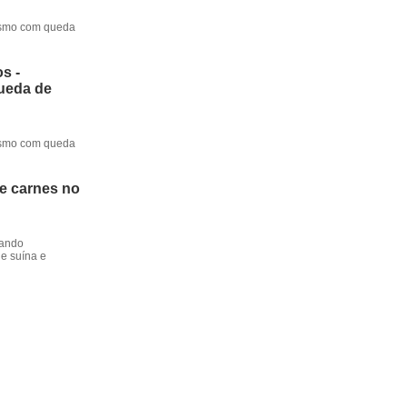
mesmo com queda
s -
queda de
mesmo com queda
de carnes no
dando
e suína e