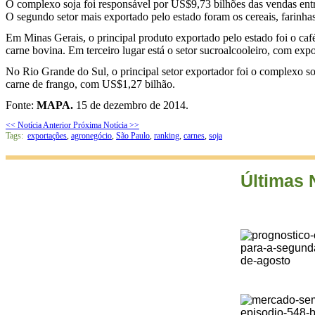
O complexo soja foi responsável por US$9,73 bilhões das vendas entr
O segundo setor mais exportado pelo estado foram os cereais, farinh
Em Minas Gerais, o principal produto exportado pelo estado foi o c
carne bovina. Em terceiro lugar está o setor sucroalcooleiro, com ex
No Rio Grande do Sul, o principal setor exportador foi o complexo s
carne de frango, com US$1,27 bilhão.
Fonte:
MAPA.
15 de dezembro de 2014.
<< Notícia Anterior
Próxima Notícia >>
Tags:
exportações
,
agronegócio
,
São Paulo
,
ranking
,
carnes
,
soja
Últimas 