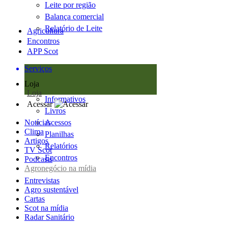
Leite por região
Balança comercial
Relatório de Leite
Agricultura
Encontros
APP Scot
Serviços
Loja
Loja
Informativos
Acessar
Livros
Notícias
Acessos
Clima
Planilhas
Artigos
Relatórios
TV Scot
Encontros
Podcasts
Agronegócio na mídia
Entrevistas
Agro sustentável
Cartas
Scot na mídia
Radar Sanitário