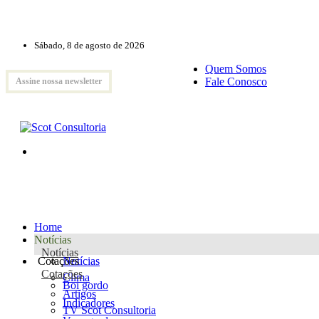
Sábado, 8 de agosto de 2026
Quem Somos
Fale Conosco
Assine nossa newsletter
Home
Notícias
Notícias
Cotações
Notícias
Cotações
Clima
Boi gordo
Artigos
Indicadores
TV Scot Consultoria