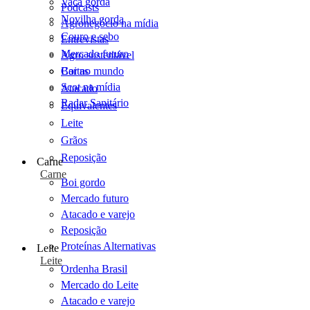
Vaca gorda
Podcasts
Novilha gorda
Agronegócio na mídia
Couro e sebo
Entrevistas
Mercado futuro
Agro sustentável
Cartas
Boi no mundo
Scot na mídia
Atacado
Radar Sanitário
Equivalentes
Leite
Grãos
Reposição
Carne
Carne
Boi gordo
Mercado futuro
Atacado e varejo
Reposição
Proteínas Alternativas
Leite
Leite
Ordenha Brasil
Mercado do Leite
Atacado e varejo