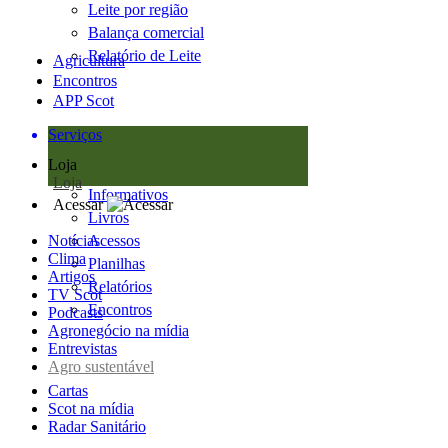
Leite por região
Balança comercial
Relatório de Leite
Agricultura
Encontros
APP Scot
Serviços
Loja
Loja
Informativos
Acessar
Livros
Notícias
Acessos
Clima
Planilhas
Artigos
Relatórios
TV Scot
Encontros
Podcasts
Agronegócio na mídia
Entrevistas
Agro sustentável
Cartas
Scot na mídia
Radar Sanitário