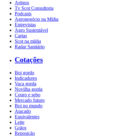
Artigos
Tv Scot Consultoria
Podcasts
Agronegócio na Mídia
Entrevistas
Agro Sustentável
Cartas
Scot na mídia
Radar Sanitário
Cotações
Boi gordo
Indicadores
Vaca gorda
Novilha gorda
Couro e sebo
Mercado futuro
Boi no mundo
Atacado
Equivalentes
Leite
Grãos
Reposição