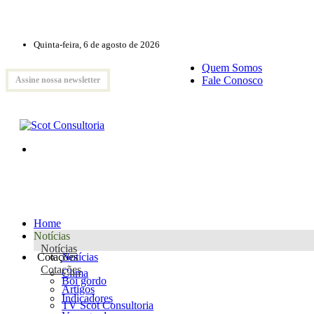
Quinta-feira, 6 de agosto de 2026
Quem Somos
Fale Conosco
Assine nossa newsletter
Home
Notícias
Notícias
Cotações
Notícias
Cotações
Clima
Boi gordo
Artigos
Indicadores
TV Scot Consultoria