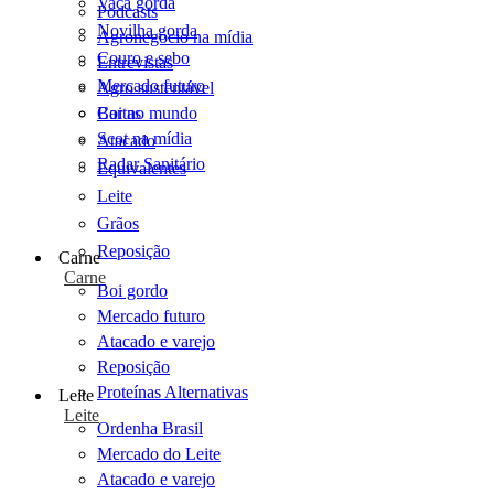
Vaca gorda
Podcasts
Novilha gorda
Agronegócio na mídia
Couro e sebo
Entrevistas
Mercado futuro
Agro sustentável
Cartas
Boi no mundo
Scot na mídia
Atacado
Radar Sanitário
Equivalentes
Leite
Grãos
Reposição
Carne
Carne
Boi gordo
Mercado futuro
Atacado e varejo
Reposição
Proteínas Alternativas
Leite
Leite
Ordenha Brasil
Mercado do Leite
Atacado e varejo