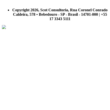
A Scot Consultoria não se responsabiliza por negócios realizados a partir das informações contidas em
nosso site.
Copyright 2026, Scot Consultoria, Rua Coronel Conrado
Caldeira, 578 • Bebedouro - SP - Brasil - 14701-000 | +55
17 3343 5111