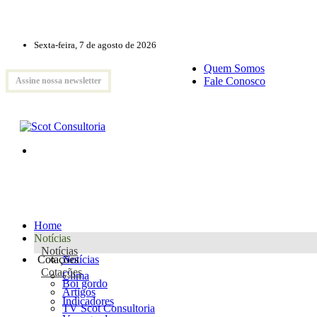
Sexta-feira, 7 de agosto de 2026
Quem Somos
Fale Conosco
Assine nossa newsletter
Home
Notícias
Notícias
Cotações
Notícias
Cotações
Clima
Boi gordo
Artigos
Indicadores
TV Scot Consultoria