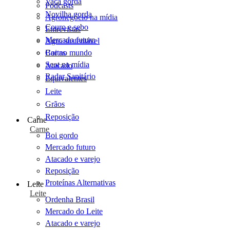
Vaca gorda
Podcasts
Novilha gorda
Agronegócio na mídia
Couro e sebo
Entrevistas
Mercado futuro
Agro sustentável
Cartas
Boi no mundo
Scot na mídia
Atacado
Radar Sanitário
Equivalentes
Leite
Grãos
Reposição
Carne
Carne
Boi gordo
Mercado futuro
Atacado e varejo
Reposição
Proteínas Alternativas
Leite
Leite
Ordenha Brasil
Mercado do Leite
Atacado e varejo