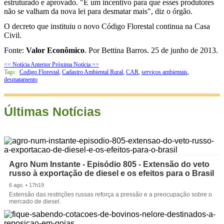
estruturado e aprovado. "É um incentivo para que esses produtores
não se valham da nova lei para desmatar mais", diz o órgão.
O decreto que instituiu o novo Código Florestal continua na Casa
Civil.
Fonte:
Valor Econômico
. Por Bettina Barros. 25 de junho de 2013.
<< Notícia Anterior
Próxima Notícia >>
Tags:
Codigo Florestal
,
Cadastro Ambiental Rural
,
CAR
,
serviços ambientais
,
desmatamento
Últimas Notícias
Agro Num Instante - Episódio 805 - Extensão do veto
russo à exportação de diesel e os efeitos para o Brasil
6 ago. • 17h19
Extensão das restrições russas reforça a pressão e a preocupação sobre o
mercado de diesel.