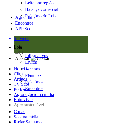
Leite por região
Balança comercial
Relatório de Leite
Agricultura
Encontros
APP Scot
Serviços
Loja
Loja
Informativos
Acessar
Livros
Notícias
Acessos
Clima
Planilhas
Artigos
Relatórios
TV Scot
Encontros
Podcasts
Agronegócio na mídia
Entrevistas
Agro sustentável
Cartas
Scot na mídia
Radar Sanitário