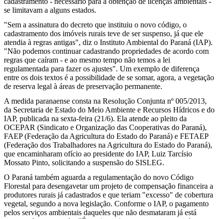
cadastramento - necessário para a obtenção de licenças ambientais -
se limitavam a alguns estados.
"Sem a assinatura do decreto que instituiu o novo código, o
cadastramento dos imóveis rurais teve de ser suspenso, já que ele
atendia à regras antigas", diz o Instituto Ambiental do Paraná (IAP).
"Não podemos continuar cadastrando propriedades de acordo com
regras que caíram - e ao mesmo tempo não temos a lei
regulamentada para fazer os ajustes". Um exemplo de diferença
entre os dois textos é a possibilidade de se somar, agora, a vegetação
de reserva legal à áreas de preservação permanente.
A medida paranaense consta na Resolução Conjunta nº 005/2013,
da Secretaria de Estado do Meio Ambiente e Recursos Hídricos e do
IAP, publicada na sexta-feira (21/6). Ela atende ao pleito da
OCEPAR (Sindicato e Organização das Cooperativas do Paraná),
FAEP (Federação da Agricultura do Estado do Paraná) e FETAEP
(Federação dos Trabalhadores na Agricultura do Estado do Paraná),
que encaminharam ofício ao presidente do IAP, Luiz Tarcísio
Mossato Pinto, solicitando a suspensão do SISLEG.
O Paraná também aguarda a regulamentação do novo Código
Florestal para desengavetar um projeto de compensação financeira a
produtores rurais já cadastrados e que teriam "excesso" de cobertura
vegetal, segundo a nova legislação. Conforme o IAP, o pagamento
pelos serviços ambientais daqueles que não desmataram já está