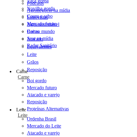
Vaca gorda
Podcasts
Novilha gorda
Agronegócio na mídia
Couro e sebo
Entrevistas
Mercado futuro
Agro sustentável
Cartas
Boi no mundo
Scot na mídia
Atacado
Radar Sanitário
Equivalentes
Leite
Grãos
Reposição
Carne
Carne
Boi gordo
Mercado futuro
Atacado e varejo
Reposição
Proteínas Alternativas
Leite
Leite
Ordenha Brasil
Mercado do Leite
Atacado e varejo