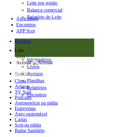
Leite por região
Balança comercial
Relatório de Leite
Agricultura
Encontros
APP Scot
Serviços
Loja
Loja
Informativos
Acessar
Livros
Notícias
Acessos
Planilhas
Clima
Artigos
Relatórios
TV Scot
Encontros
Podcasts
Agronegócio na mídia
Entrevistas
Agro sustentável
Cartas
Scot na mídia
Radar Sanitário