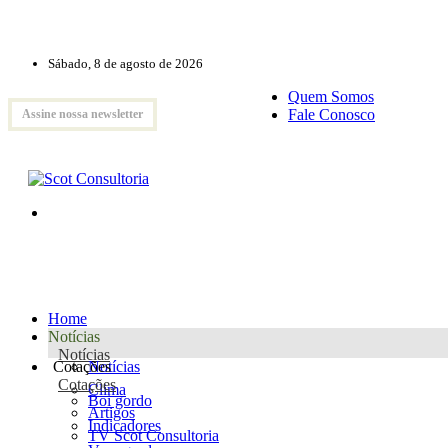
Sábado, 8 de agosto de 2026
Quem Somos
Fale Conosco
Assine nossa newsletter
Home
Notícias
Notícias
Cotações
Notícias
Cotações
Clima
Boi gordo
Artigos
Indicadores
TV Scot Consultoria