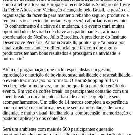
como a febre aftosa na Europa e o recente Status Sanitário de Livre
da Febre Aftosa sem Vacinação alcançado pelo Brasil, a gestão e a
organização da fazenda para manter o rebanho seguro, produtivo e
rentável, são aspectos importantes que serão abordados no evento.
"O conhecimento é a chave da mudança, e o evento trará muitas
oportunidades de virada de chave aos participantes", afirma o
coordenador do NesPro, Júlio Barcellos. A presidente do Instituto
Desenvolve Pecuária, Antonia Scalzilli, pontua que "a busca por
atualização constante é o diferencial que faz com que alguns
produtores tenham bons resultados e prossigam na atividade e
outros não".
Além da programação, que inclui especialistas em gestão,
reprodução e nutrição de bovinos, sustentabilidade e rastreabilidade,
o evento traz inovação no formato. O BarraShopping Sul vai
receber, pela primeira vez, um trator, que fará parte do cenário do
evento. Em vez de coffee break, os participantes contarão com um
"beef break", com alimentos à base de carnes e queijos, e seus
acompanhamentos. Um telão de 14 metros completa a experiência
para a imersão nas informações que serão apresentadas de forma
dinâmica e muito visual, facilitando a compreensão, memorização e
posterior aplicação dos conteúdos.
Será um ambiente com mais de 500 participantes que terão
oportunidade de convívio, trocas de experiências, ampliação de suas