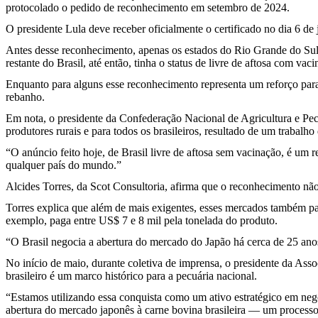
protocolado o pedido de reconhecimento em setembro de 2024.
O presidente Lula deve receber oficialmente o certificado no dia 6 d
Antes desse reconhecimento, apenas os estados do Rio Grande do Sul
restante do Brasil, até então, tinha o status de livre de aftosa com vaci
Enquanto para alguns esse reconhecimento representa um reforço para 
rebanho.
Em nota, o presidente da Confederação Nacional de Agricultura e Pec
produtores rurais e para todos os brasileiros, resultado de um trabalho
“O anúncio feito hoje, de Brasil livre de aftosa sem vacinação, é um
qualquer país do mundo.”
Alcides Torres, da Scot Consultoria, afirma que o reconhecimento não 
Torres explica que além de mais exigentes, esses mercados também p
exemplo, paga entre US$ 7 e 8 mil pela tonelada do produto.
“O Brasil negocia a abertura do mercado do Japão há cerca de 25 anos
No início de maio, durante coletiva de imprensa, o presidente da Ass
brasileiro é um marco histórico para a pecuária nacional.
“Estamos utilizando essa conquista como um ativo estratégico em neg
abertura do mercado japonês à carne bovina brasileira — um processo