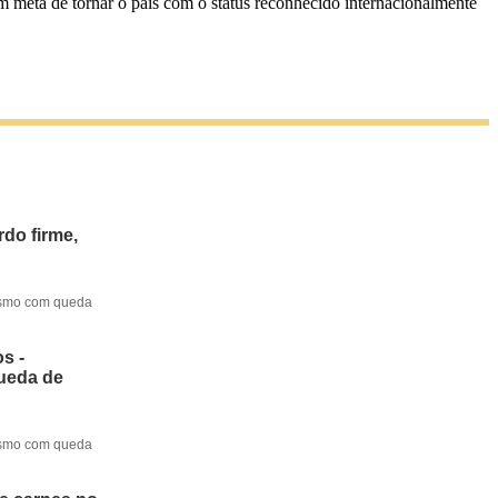
 meta de tornar o país com o status reconhecido internacionalmente
do firme,
mesmo com queda
s -
queda de
mesmo com queda