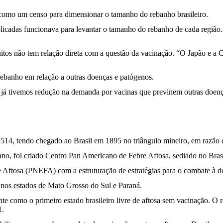
r como um censo para dimensionar o tamanho do rebanho brasileiro.
plicadas funcionava para levantar o tamanho do rebanho de cada região
itos não tem relação direta com a questão da vacinação. “O Japão e a
rebanho em relação a outras doenças e patógenos.
já tivemos redução na demanda por vacinas que previnem outras doença
m 1514, tendo chegado ao Brasil em 1895 no triângulo mineiro, em razão
o, foi criado Centro Pan Americano de Febre Aftosa, sediado no Brasi
 Aftosa (PNEFA) com a estruturação de estratégias para o combate à do
 nos estados de Mato Grosso do Sul e Paraná.
nte como o primeiro estado brasileiro livre de aftosa sem vacinação. O
1.