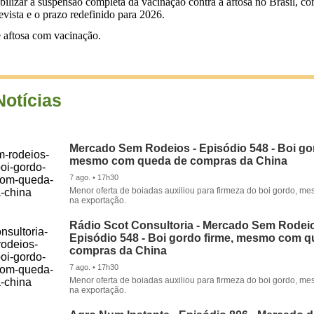
izar a suspensão completa da vacinação contra a aftosa no Brasil, com
evista e o prazo redefinido para 2026.
e aftosa com vacinação.
Notícias
Mercado Sem Rodeios - Episódio 548 - Boi gor
mesmo com queda de compras da China
7 ago. • 17h30
Menor oferta de boiadas auxiliou para firmeza do boi gordo, 
na exportação.
Rádio Scot Consultoria - Mercado Sem Rodeio
Episódio 548 - Boi gordo firme, mesmo com 
compras da China
7 ago. • 17h30
Menor oferta de boiadas auxiliou para firmeza do boi gordo, 
na exportação.