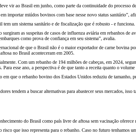
eve vir ao Brasil em junho, como parte da continuidade do processo d
o em importar miúdos bovinos com base nesse novo status sanitário”, af
tem um sistema sanitário e de fiscalização que é robusto - e funciona.
surgiram as suspeitas de casos de influenza aviária em rebanhos de ave
 embarques como prova de confiança em seu sistema”, avalia.
rnacional de que o Brasil não é o maior exportador de carne bovina por
e aftosa no Brasil aconteceram em 2005.
ncialmente. Com um rebanho de 194 milhões de cabeças, em 2024, segund
s. Para esse ano, a perspectiva é de que tanto a receita quanto o volu
 em que o rebanho bovino dos Estados Unidos reduziu de tamanho, prin
res tendem a buscar alternativas para abastecer seus mercados, isso t
conhecimento do Brasil como país livre de aftosa sem vacinação oferece 
 risco que isso representa para o rebanho. Caso no futuro tenhamos um