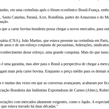
e junho, em uma cerimônia após o fórum econômico Brasil-França, embor
, Santa Catarina, Paraná, Acre, Rondônia, partes do Amazonas e do Ma
nação.
que a carne bovina brasileira possa chegar a novos mercados, para outr
uária (CNA), João Martins, que estava presente na cerimônia em Paris,
 de anos e de um esforço conjunto de pecuaristas, federações, sindicatos,
 reconhecimento desse esforço, uma grande conquista. Mais do que nunca
é uma garantia, mas abre para o Brasil a perspectiva de chegar a merca
agam mais pela carne bovina. Enquanto o preço médio para os demais m
 e muitas das vezes em que as conversas avançaram, acabaram por ficar 
ociação Brasileira das Indústrias Exportadoras de Carnes (Abiec), Robe
ociações com mercados altamente exigentes, como o Japão. A expectativ
 que estava travado há duas décadas."