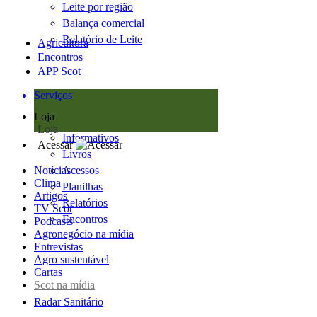
Leite por região
Balança comercial
Relatório de Leite
Agricultura
Encontros
APP Scot
Serviços
Loja
Loja
Informativos
Acessar
Livros
Notícias
Acessos
Clima
Planilhas
Artigos
Relatórios
TV Scot
Encontros
Podcasts
Agronegócio na mídia
Entrevistas
Agro sustentável
Cartas
Scot na mídia
Radar Sanitário