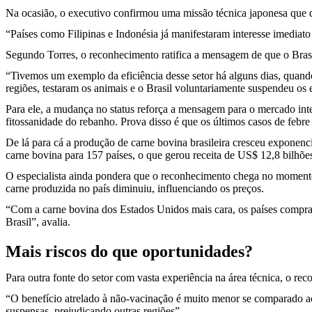
Na ocasião, o executivo confirmou uma missão técnica japonesa que d
“Países como Filipinas e Indonésia já manifestaram interesse imediat
Segundo Torres, o reconhecimento ratifica a mensagem de que o Brasil 
“Tivemos um exemplo da eficiência desse setor há alguns dias, quando 
regiões, testaram os animais e o Brasil voluntariamente suspendeu os
Para ele, a mudança no status reforça a mensagem para o mercado inte
fitossanidade do rebanho. Prova disso é que os últimos casos de febr
De lá para cá a produção de carne bovina brasileira cresceu expone
carne bovina para 157 países, o que gerou receita de US$ 12,8 bilhõe
O especialista ainda pondera que o reconhecimento chega no momento
carne produzida no país diminuiu, influenciando os preços.
“Com a carne bovina dos Estados Unidos mais cara, os países comprado
Brasil”, avalia.
Mais riscos do que oportunidades?
Para outra fonte do setor com vasta experiência na área técnica, o re
“O benefício atrelado à não-vacinação é muito menor se comparado ao
suspensas, prejudicando outras regiões”.