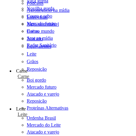
Vaca gorda
Podcasts
Novilha gorda
Agronegócio na mídia
Couro e sebo
Entrevistas
Mercado futuro
Agro sustentável
Cartas
Boi no mundo
Scot na mídia
Atacado
Radar Sanitário
Equivalentes
Leite
Grãos
Reposição
Carne
Carne
Boi gordo
Mercado futuro
Atacado e varejo
Reposição
Proteínas Alternativas
Leite
Leite
Ordenha Brasil
Mercado do Leite
Atacado e varejo