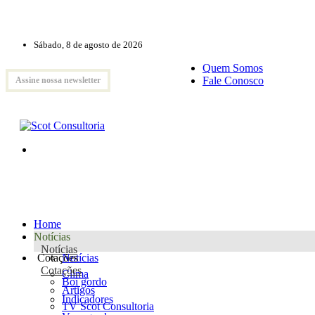
Sábado, 8 de agosto de 2026
Quem Somos
Fale Conosco
Assine nossa newsletter
Home
Notícias
Notícias
Cotações
Notícias
Cotações
Clima
Boi gordo
Artigos
Indicadores
TV Scot Consultoria