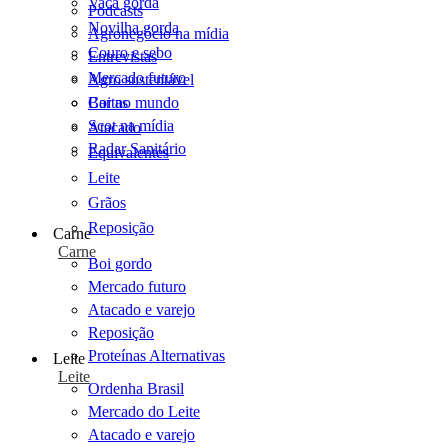
Vaca gorda
Podcasts
Novilha gorda
Agronegócio na mídia
Couro e sebo
Entrevistas
Mercado futuro
Agro sustentável
Cartas
Boi no mundo
Scot na mídia
Atacado
Radar Sanitário
Equivalentes
Leite
Grãos
Reposição
Carne
Carne
Boi gordo
Mercado futuro
Atacado e varejo
Reposição
Proteínas Alternativas
Leite
Leite
Ordenha Brasil
Mercado do Leite
Atacado e varejo