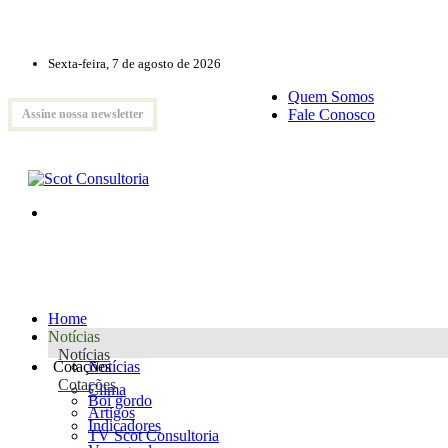
Sexta-feira, 7 de agosto de 2026
Quem Somos
Fale Conosco
Assine nossa newsletter
Home
Notícias
Notícias
Cotações
Notícias
Cotações
Clima
Boi gordo
Artigos
Indicadores
TV Scot Consultoria