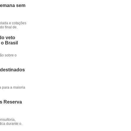
 semana sem
rolada e cotações
o final de.
do veto
 o Brasil
ção sobre o
 destinados
a para a maioria
os Reserva
nsultoria,
ica durante o.