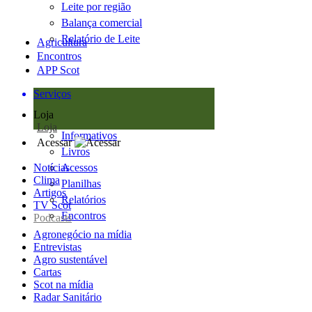
Leite por região
Balança comercial
Relatório de Leite
Agricultura
Encontros
APP Scot
Serviços
Loja
Loja
Informativos
Acessar
Livros
Notícias
Acessos
Clima
Planilhas
Artigos
Relatórios
TV Scot
Encontros
Podcasts
Agronegócio na mídia
Entrevistas
Agro sustentável
Cartas
Scot na mídia
Radar Sanitário