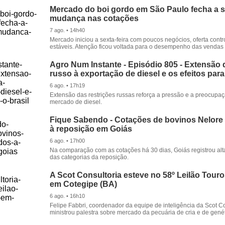
Mercado do boi gordo em São Paulo fecha a
mudança nas cotações
7 ago. • 14h40
Mercado iniciou a sexta-feira com poucos negócios, oferta cont
estáveis. Atenção ficou voltada para o desempenho das vendas d
Agro Num Instante - Episódio 805 - Extensão 
russo à exportação de diesel e os efeitos para
6 ago. • 17h19
Extensão das restrições russas reforça a pressão e a preocupa
mercado de diesel.
Fique Sabendo - Cotações de bovinos Nelore
à reposição em Goiás
6 ago. • 17h00
Na comparação com as cotações há 30 dias, Goiás registrou alt
das categorias da reposição.
A Scot Consultoria esteve no 58º Leilão Tour
em Cotegipe (BA)
6 ago. • 16h10
Felipe Fabbri, coordenador da equipe de inteligência da Scot Co
ministrou palestra sobre mercado da pecuária de cria e de genét