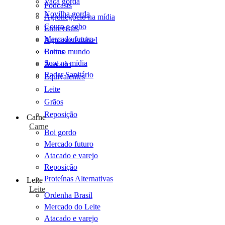
Vaca gorda
Podcasts
Novilha gorda
Agronegócio na mídia
Couro e sebo
Entrevistas
Mercado futuro
Agro sustentável
Cartas
Boi no mundo
Scot na mídia
Atacado
Radar Sanitário
Equivalentes
Leite
Grãos
Reposição
Carne
Carne
Boi gordo
Mercado futuro
Atacado e varejo
Reposição
Proteínas Alternativas
Leite
Leite
Ordenha Brasil
Mercado do Leite
Atacado e varejo