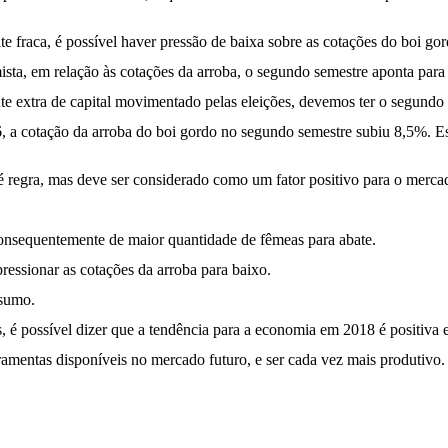
fraca, é possível haver pressão de baixa sobre as cotações do boi gordo
ista, em relação às cotações da arroba, o segundo semestre aponta para
e extra de capital movimentado pelas eleições, devemos ter o segund
6, a cotação da arroba do boi gordo no segundo semestre subiu 8,5%. E
é regra, mas deve ser considerado como um fator positivo para o merca
 consequentemente de maior quantidade de fêmeas para abate.
ressionar as cotações da arroba para baixo.
nsumo.
 possível dizer que a tendência para a economia em 2018 é positiva e qu
erramentas disponíveis no mercado futuro, e ser cada vez mais produtivo