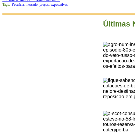
Tags:
Pecuária
,
mercado
,
preços
,
expectativas
Últimas 