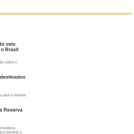
do veto
 o Brasil
ção sobre o
 destinados
a para a maioria
os Reserva
nsultoria,
ica durante o.