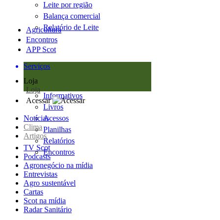
Leite por região
Balança comercial
Relatório de Leite
Agricultura
Encontros
APP Scot
Serviços
Loja
Loja
Informativos
Acessar
Livros
Notícias
Acessos
Clima
Planilhas
Artigos
Relatórios
TV Scot
Encontros
Podcasts
Agronegócio na mídia
Entrevistas
Agro sustentável
Cartas
Scot na mídia
Radar Sanitário