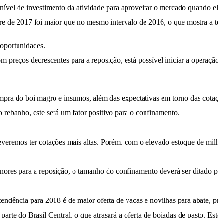
ível de investimento da atividade para aproveitar o mercado quando ele
tre de 2017 foi maior que no mesmo intervalo de 2016, o que mostra a 
 oportunidades.
om preços decrescentes para a reposição, está possível iniciar a operaç
mpra do boi magro e insumos, além das expectativas em torno das cota
 rebanho, este será um fator positivo para o confinamento.
deveremos ter cotações mais altas. Porém, com o elevado estoque de mil
enores para a reposição, o tamanho do confinamento deverá ser ditado
endência para 2018 é de maior oferta de vacas e novilhas para abate, p
parte do Brasil Central, o que atrasará a oferta de boiadas de pasto. E