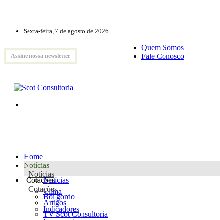
Sexta-feira, 7 de agosto de 2026
Quem Somos
Fale Conosco
Assine nossa newsletter
Home
Notícias
Notícias
Cotações
Notícias
Cotações
Clima
Boi gordo
Artigos
Indicadores
TV Scot Consultoria