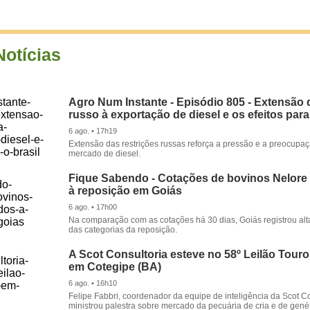
Notícias
Agro Num Instante - Episódio 805 - Extensão 
russo à exportação de diesel e os efeitos para
6 ago. • 17h19
Extensão das restrições russas reforça a pressão e a preocupa
mercado de diesel.
Fique Sabendo - Cotações de bovinos Nelore
à reposição em Goiás
6 ago. • 17h00
Na comparação com as cotações há 30 dias, Goiás registrou alt
das categorias da reposição.
A Scot Consultoria esteve no 58º Leilão Tour
em Cotegipe (BA)
6 ago. • 16h10
Felipe Fabbri, coordenador da equipe de inteligência da Scot Co
ministrou palestra sobre mercado da pecuária de cria e de genét