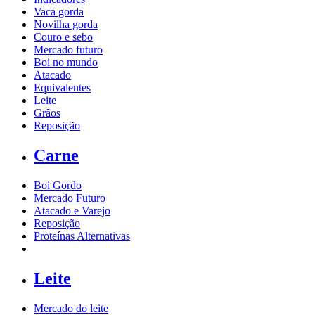
Vaca gorda
Novilha gorda
Couro e sebo
Mercado futuro
Boi no mundo
Atacado
Equivalentes
Leite
Grãos
Reposição
Carne
Boi Gordo
Mercado Futuro
Atacado e Varejo
Reposição
Proteínas Alternativas
Leite
Mercado do leite