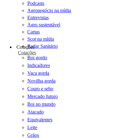
Podcasts
Agronegócio na mídia
Entrevistas
Agro sustentável
Cartas
Scot na mídia
Radar Sanitário
Cotações
Cotações
Boi gordo
Indicadores
Vaca gorda
Novilha gorda
Couro e sebo
Mercado futuro
Boi no mundo
Atacado
Equivalentes
Leite
Grãos