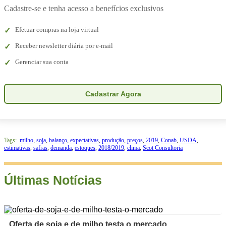
Cadastre-se e tenha acesso a benefícios exclusivos
Efetuar compras na loja virtual
Receber newsletter diária por e-mail
Gerenciar sua conta
Cadastrar Agora
Tags:
milho
,
soja
,
balanço
,
expectativas
,
produção
,
preços
,
2019
,
Conab
,
USDA
,
estimativas
,
safras
,
demanda
,
estoques
,
2018/2019
,
clima
,
Scot Consultoria
Últimas Notícias
Oferta de soja e de milho testa o mercado