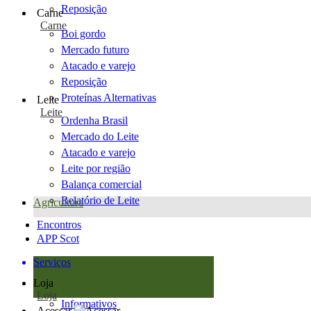
Reposição
Carne
Carne
Boi gordo
Mercado futuro
Atacado e varejo
Reposição
Proteínas Alternativas
Leite
Leite
Ordenha Brasil
Mercado do Leite
Atacado e varejo
Leite por região
Balança comercial
Relatório de Leite
Agricultura
Encontros
APP Scot
Serviços
Loja
Loja
Informativos
Acessar