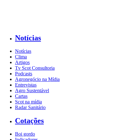
Notícias
Notícias
Clima
Artigos
Tv Scot Consultoria
Podcasts
Agronegócio na Mídia
Entrevistas
Agro Sustentável
Cartas
Scot na mídia
Radar Sanitário
Cotações
Boi gordo
Indicadores