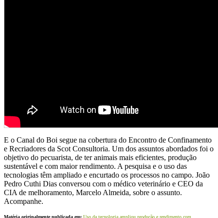
E o Canal do Boi segue na cobertura do Encontro de Confinamento
e Recriadores da Scot Consultoria. Um dos assuntos abordados foi o
objetivo do pecuarista, de ter animais mais eficientes, produção
sustentável e com maior rendimento. A pesquisa e o uso das
tecnologias têm ampliado e encurtado os processos no campo. João
Pedro Cuthi Dias conversou com o médico veterinário e CEO da
CIA de melhoramento, Marcelo Almeida, sobre o assunto.
Acompanhe.
Matéria originalmente publicada em:
Uso da tecnologia ampliou produção e rendimento com