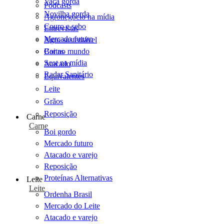
Vaca gorda
Podcasts
Novilha gorda
Agronegócio na mídia
Couro e sebo
Entrevistas
Mercado futuro
Agro sustentável
Cartas
Boi no mundo
Scot na mídia
Atacado
Radar Sanitário
Equivalentes
Leite
Grãos
Reposição
Carne
Carne
Boi gordo
Mercado futuro
Atacado e varejo
Reposição
Proteínas Alternativas
Leite
Leite
Ordenha Brasil
Mercado do Leite
Atacado e varejo