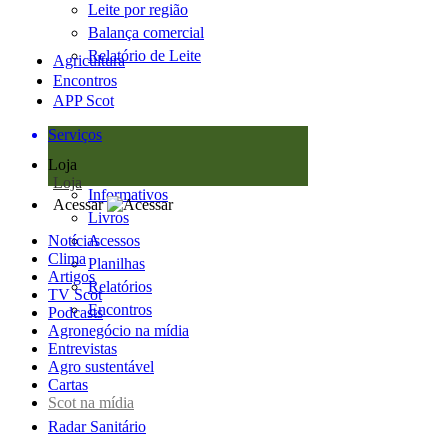
Leite por região
Balança comercial
Relatório de Leite
Agricultura
Encontros
APP Scot
Serviços
Loja
Loja
Informativos
Acessar
Livros
Notícias
Acessos
Clima
Planilhas
Artigos
Relatórios
TV Scot
Encontros
Podcasts
Agronegócio na mídia
Entrevistas
Agro sustentável
Cartas
Scot na mídia
Radar Sanitário