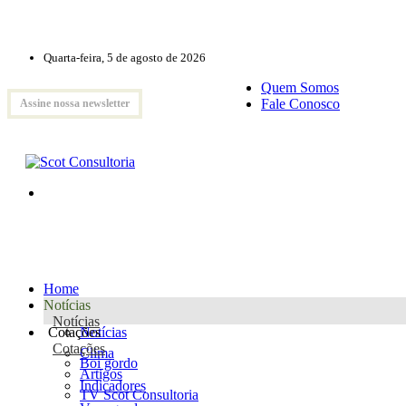
Quarta-feira, 5 de agosto de 2026
Quem Somos
Fale Conosco
Assine nossa newsletter
Home
Notícias
Notícias
Cotações
Notícias
Cotações
Clima
Boi gordo
Artigos
Indicadores
TV Scot Consultoria