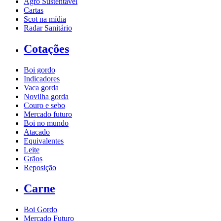
Agro Sustentável
Cartas
Scot na mídia
Radar Sanitário
Cotações
Boi gordo
Indicadores
Vaca gorda
Novilha gorda
Couro e sebo
Mercado futuro
Boi no mundo
Atacado
Equivalentes
Leite
Grãos
Reposição
Carne
Boi Gordo
Mercado Futuro