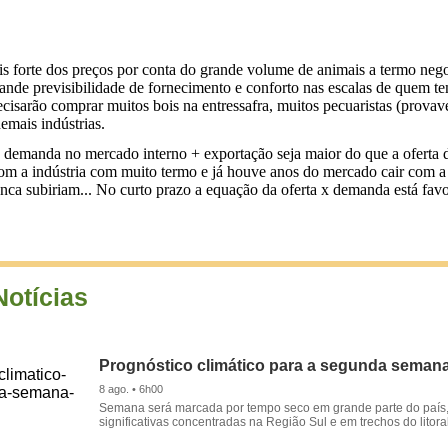
 forte dos preços por conta do grande volume de animais a termo negoc
ande previsibilidade de fornecimento e conforto nas escalas de quem te
cisarão comprar muitos bois na entressafra, muitos pecuaristas (prova
emais indústrias.
a demanda no mercado interno + exportação seja maior do que a oferta
 com a indústria com muito termo e já houve anos do mercado cair com a
ca subiriam... No curto prazo a equação da oferta x demanda está favorá
Notícias
Prognóstico climático para a segunda seman
8 ago. • 6h00
Semana será marcada por tempo seco em grande parte do país
significativas concentradas na Região Sul e em trechos do litora