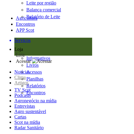
Leite por região
Balança comercial
Relatório de Leite
Agricultura
Encontros
APP Scot
Serviços
Loja
Loja
Informativos
Acessar
Livros
Notícias
Acessos
Clima
Planilhas
Artigos
Relatórios
TV Scot
Encontros
Podcasts
Agronegócio na mídia
Entrevistas
Agro sustentável
Cartas
Scot na mídia
Radar Sanitário