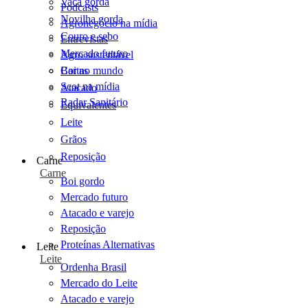
Vaca gorda
Podcasts
Novilha gorda
Agronegócio na mídia
Couro e sebo
Entrevistas
Mercado futuro
Agro sustentável
Cartas
Boi no mundo
Scot na mídia
Atacado
Radar Sanitário
Equivalentes
Leite
Grãos
Reposição
Carne
Carne
Boi gordo
Mercado futuro
Atacado e varejo
Reposição
Proteínas Alternativas
Leite
Leite
Ordenha Brasil
Mercado do Leite
Atacado e varejo