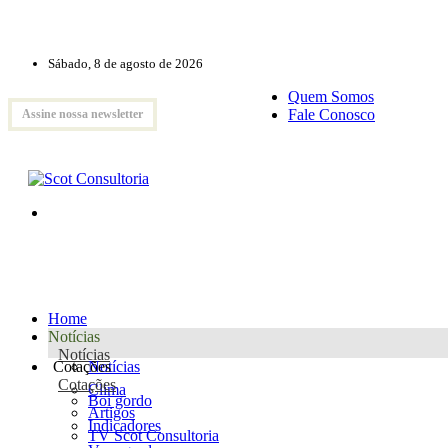
Sábado, 8 de agosto de 2026
Quem Somos
Fale Conosco
Assine nossa newsletter
Home
Notícias
Notícias
Cotações
Notícias
Cotações
Clima
Boi gordo
Artigos
Indicadores
TV Scot Consultoria