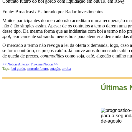
Contrato futuro do boi gordo com liquidação em out/19, em R$/@
Fonte: Broadcast / Elaborado por Radar Investimentos
Muitos participantes do mercado não acreditam numa recuperação mais
não é tão simples assim. Apesar de os contratos a termo darem uma gr
desse tipo. Da mesma forma que as indústrias com boi a termo não pre
spot
, teoricamente sobrando menos bois para atender a demanda das d
O mercado a termo não revoga a lei da oferta x demanda, logo, caso 
se for o contrário, os preços cairão. Já houve anos do mercado subir
de queda de preços,
commodities
como soja, café, algodão e milho nun
<< Notícia Anterior
Próxima Notícia >>
Tags:
boi gordo
,
mercado futuro
,
cotação
,
arroba
Últimas 