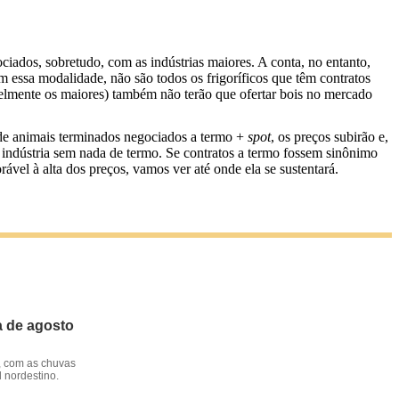
iados, sobretudo, com as indústrias maiores. A conta, no entanto,
m essa modalidade, não são todos os frigoríficos que têm contratos
velmente os maiores) também não terão que ofertar bois no mercado
 de animais terminados negociados a termo +
spot
, os preços subirão e,
 indústria sem nada de termo. Se contratos a termo fossem sinônimo
vel à alta dos preços, vamos ver até onde ela se sustentará.
a de agosto
, com as chuvas
l nordestino.