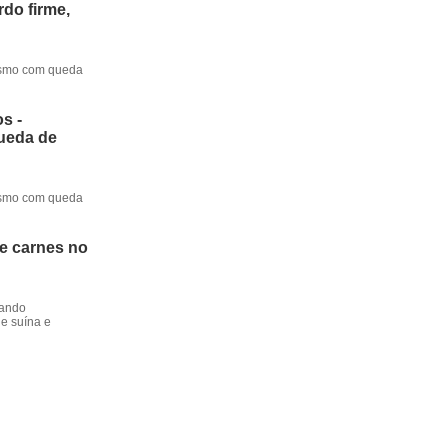
do firme,
mesmo com queda
s -
queda de
mesmo com queda
de carnes no
dando
e suína e