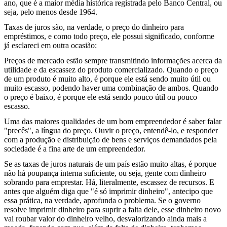
ano, que é a maior média histórica registrada pelo Banco Central, ou
seja, pelo menos desde 1964.
Taxas de juros são, na verdade, o preço do dinheiro para
empréstimos, e como todo preço, ele possui significado, conforme
já esclareci em outra ocasião:
Preços de mercado estão sempre transmitindo informações acerca da
utilidade e da escassez do produto comercializado. Quando o preço
de um produto é muito alto, é porque ele está sendo muito útil ou
muito escasso, podendo haver uma combinação de ambos. Quando
o preço é baixo, é porque ele está sendo pouco útil ou pouco
escasso.
Uma das maiores qualidades de um bom empreendedor é saber falar
"precês", a língua do preço. Ouvir o preço, entendê-lo, e responder
com a produção e distribuição de bens e serviços demandados pela
sociedade é a fina arte de um empreendedor.
Se as taxas de juros naturais de um país estão muito altas, é porque
não há poupança interna suficiente, ou seja, gente com dinheiro
sobrando para emprestar. Há, literalmente, escassez de recursos. E
antes que alguém diga que "é só imprimir dinheiro", antecipo que
essa prática, na verdade, aprofunda o problema. Se o governo
resolve imprimir dinheiro para suprir a falta dele, esse dinheiro novo
vai roubar valor do dinheiro velho, desvalorizando ainda mais a