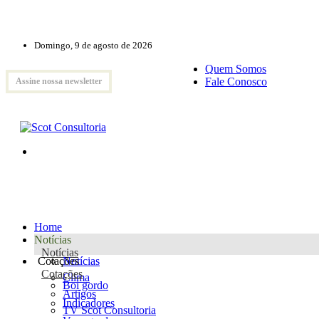
Domingo, 9 de agosto de 2026
Quem Somos
Fale Conosco
Assine nossa newsletter
Home
Notícias
Notícias
Cotações
Notícias
Cotações
Clima
Boi gordo
Artigos
Indicadores
TV Scot Consultoria