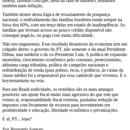
moeda, fazendo com que, além da falta de dinheiro, tenhamos
também mais inflação.
Também dentro dessa lógica de esvaziamento da poupança
nacional, o endividamento das famílias brasileira ronda sempre na
faixa dos 60%, com um terço delas em estado de inadimplência. As
famílias que tiveram acesso ao pouco crédito disponível não
consegue pagá-lo, ou paga com muita dificuldade.
Não nos enganemos. Esse resultado desastroso da economia tem um
culpado direto: o governo do PT, não somente o da atual Presidente
Dilma, mas também o do ex-Presidente Lula. A política de expansão
monetária, crescimento econômico pelo consumo, protecionismo,
altíssima carga tributária, política de campeões nacionais e
redistribuição de renda (para pobres, ricos, e políticos, às custas da
classe média) foi a responsável por essa catástrofe que vivemos. É o
keynesianismo na veia.
Para um Brasil endividado, os remédios são os mais amargos
possíveis: um ajuste fiscal muito mais agressivo do que este que
vemos aí, responsabilidade fiscal extrema, paulatina redução de
impostos com livramento de recursos para investimento em
produtividade e educação, liberdade econômica e privatizações.
E aí, PT... topa?
Por Bernardo Santoro