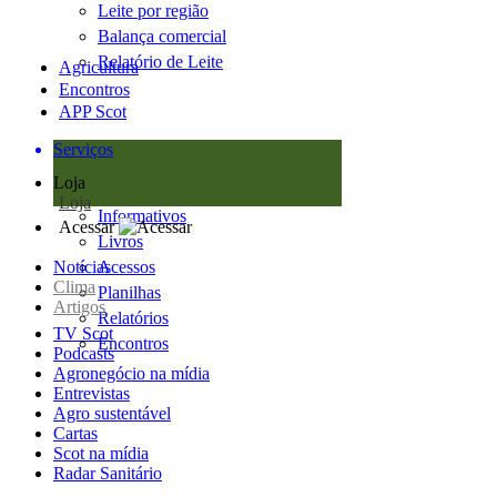
Leite por região
Balança comercial
Relatório de Leite
Agricultura
Encontros
APP Scot
Serviços
Loja
Loja
Informativos
Acessar
Livros
Notícias
Acessos
Clima
Planilhas
Artigos
Relatórios
TV Scot
Encontros
Podcasts
Agronegócio na mídia
Entrevistas
Agro sustentável
Cartas
Scot na mídia
Radar Sanitário