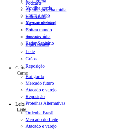
Vaca gorda
Podcasts
Novilha gorda
Agronegócio na mídia
Couro e sebo
Entrevistas
Mercado futuro
Agro sustentável
Cartas
Boi no mundo
Scot na mídia
Atacado
Radar Sanitário
Equivalentes
Leite
Grãos
Reposição
Carne
Carne
Boi gordo
Mercado futuro
Atacado e varejo
Reposição
Proteínas Alternativas
Leite
Leite
Ordenha Brasil
Mercado do Leite
Atacado e varejo