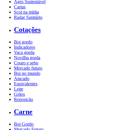
Agro Sustentável
Cartas
Scot na mídia
Radar Sanitário
Cotações
Boi gordo
Indicadores
Vaca gorda
Novilha gorda
Couro e sebo
Mercado futuro
Boi no mundo
Atacado
Equivalentes
Leite
Grãos
Reposição
Carne
Boi Gordo
Mercado Futuro