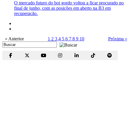
O mercado futuro do boi gordo voltou a ficar procurado no
final de junho, com as posições em aberto na B3 em
recuperação.
« Anterior
1
2
3
4
5
6
7
8
9
10
Próxima »