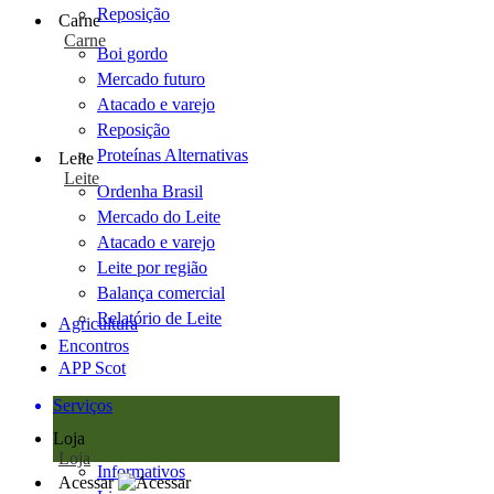
Reposição
Carne
Carne
Boi gordo
Mercado futuro
Atacado e varejo
Reposição
Proteínas Alternativas
Leite
Leite
Ordenha Brasil
Mercado do Leite
Atacado e varejo
Leite por região
Balança comercial
Relatório de Leite
Agricultura
Encontros
APP Scot
Serviços
Loja
Loja
Informativos
Acessar