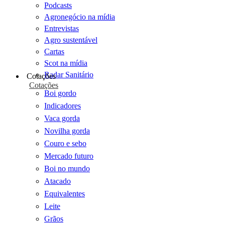
Podcasts
Agronegócio na mídia
Entrevistas
Agro sustentável
Cartas
Scot na mídia
Radar Sanitário
Cotações
Cotações
Boi gordo
Indicadores
Vaca gorda
Novilha gorda
Couro e sebo
Mercado futuro
Boi no mundo
Atacado
Equivalentes
Leite
Grãos