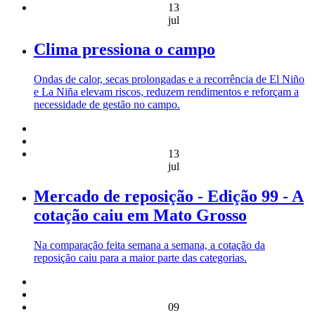
13
jul
Clima pressiona o campo
Ondas de calor, secas prolongadas e a recorrência de El Niño
e La Niña elevam riscos, reduzem rendimentos e reforçam a
necessidade de gestão no campo.
13
jul
Mercado de reposição - Edição 99 - A
cotação caiu em Mato Grosso
Na comparação feita semana a semana, a cotação da
reposição caiu para a maior parte das categorias.
09