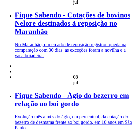
jul
Fique Sabendo - Cotações de bovinos
Nelore destinados à reposição no
Maranhão
No Maranhão, o mercado de reposição registrou queda na
comparação com 30 dias, as exceções foram a novilha e a
vaca boiadeira.
08
jul
Fique Sabendo - Ágio do bezerro em
relação ao boi gordo
Evolução mês a mês do ágio, em percentual, da cotação do
bezerro de desmama frente ao boi gordo, em 10 anos em São
Paulo.