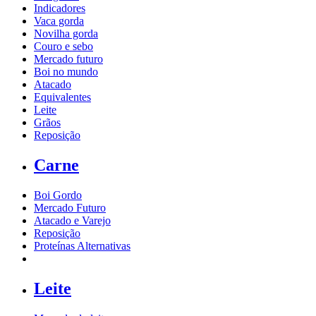
Indicadores
Vaca gorda
Novilha gorda
Couro e sebo
Mercado futuro
Boi no mundo
Atacado
Equivalentes
Leite
Grãos
Reposição
Carne
Boi Gordo
Mercado Futuro
Atacado e Varejo
Reposição
Proteínas Alternativas
Leite