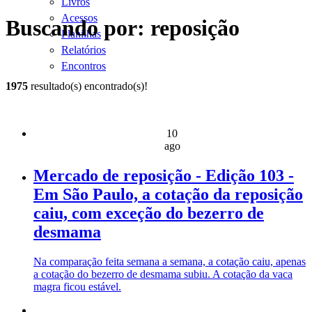
Livros
Acessos
Buscando por: reposição
Planilhas
Relatórios
Encontros
1975
resultado(s) encontrado(s)!
10
ago
Mercado de reposição - Edição 103 -
Em São Paulo, a cotação da reposição
caiu, com exceção do bezerro de
desmama
Na comparação feita semana a semana, a cotação caiu, apenas
a cotação do bezerro de desmama subiu. A cotação da vaca
magra ficou estável.