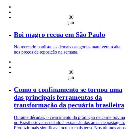
30
jun
Boi magro recua em São Paulo
No mercado paulista, as demais categorias mantiveram alta
nos preços de reposição na semana.
30
jun
Como o confinamento se tornou uma
das principais ferramentas da
transformação da pecuária brasileira
Durante décadas, o crescimento da produção de carne bovina
no Brasil esteve associado à expansão das áreas de pastagem.
Produzir mais significava ocupar mais terra. Nos últimos anos,