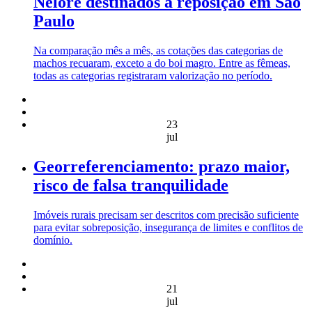
Nelore destinados à reposição em São
Paulo
Na comparação mês a mês, as cotações das categorias de
machos recuaram, exceto a do boi magro. Entre as fêmeas,
todas as categorias registraram valorização no período.
23
jul
Georreferenciamento: prazo maior,
risco de falsa tranquilidade
Imóveis rurais precisam ser descritos com precisão suficiente
para evitar sobreposição, insegurança de limites e conflitos de
domínio.
21
jul