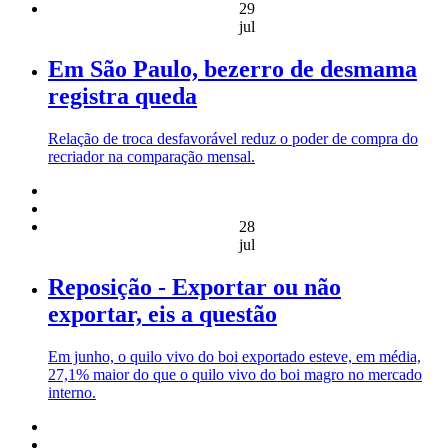
29
jul
Em São Paulo, bezerro de desmama
registra queda
Relação de troca desfavorável reduz o poder de compra do
recriador na comparação mensal.
28
jul
Reposição - Exportar ou não
exportar, eis a questão
Em junho, o quilo vivo do boi exportado esteve, em média,
27,1% maior do que o quilo vivo do boi magro no mercado
interno.