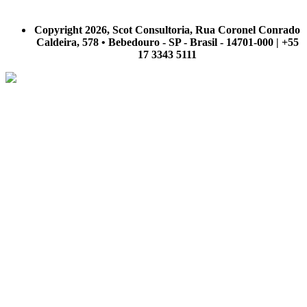
A Scot Consultoria não se responsabiliza por negócios realizados a partir das informações contidas em
nosso site.
Copyright 2026, Scot Consultoria, Rua Coronel Conrado
Caldeira, 578 • Bebedouro - SP - Brasil - 14701-000 | +55
17 3343 5111