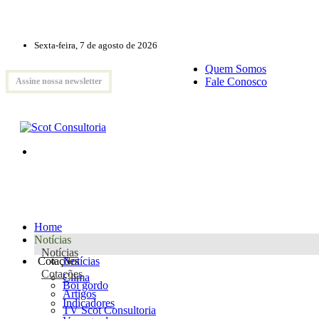
Sexta-feira, 7 de agosto de 2026
Quem Somos
Fale Conosco
Assine nossa newsletter
Home
Notícias
Notícias
Cotações
Notícias
Cotações
Clima
Boi gordo
Artigos
Indicadores
TV Scot Consultoria