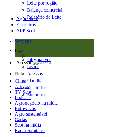
Leite por região
Balança comercial
Relatório de Leite
Agricultura
Encontros
APP Scot
Serviços
Loja
Loja
Informativos
Acessar
Livros
Notícias
Acessos
Planilhas
Clima
Artigos
Relatórios
TV Scot
Encontros
Podcasts
Agronegócio na mídia
Entrevistas
Agro sustentável
Cartas
Scot na mídia
Radar Sanitário