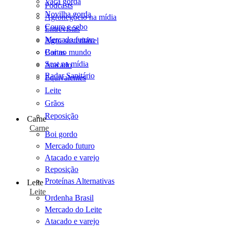
Vaca gorda
Podcasts
Novilha gorda
Agronegócio na mídia
Couro e sebo
Entrevistas
Mercado futuro
Agro sustentável
Cartas
Boi no mundo
Scot na mídia
Atacado
Radar Sanitário
Equivalentes
Leite
Grãos
Reposição
Carne
Carne
Boi gordo
Mercado futuro
Atacado e varejo
Reposição
Proteínas Alternativas
Leite
Leite
Ordenha Brasil
Mercado do Leite
Atacado e varejo