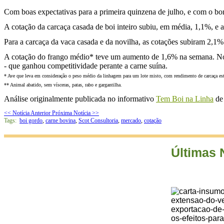
Com boas expectativas para a primeira quinzena de julho, e com o b
A cotação da carcaça casada de boi inteiro subiu, em média, 1,1%, e 
Para a carcaça da vaca casada e da novilha, as cotações subiram 2,1%
A cotação do frango médio* teve um aumento de 1,6% na semana. No m
- que ganhou competitividade perante a carne suína.
* Ave que leva em consideração o peso médio da linhagem para um lote misto, com rendimento de carcaça 
** Animal abatido, sem vísceras, patas, rabo e gargantilha.
Análise originalmente publicada no informativo
Tem Boi na Linha
de 
<< Notícia Anterior
Próxima Notícia >>
Tags:
boi gordo
,
carne bovina
,
Scot Consultoria
,
mercado
,
cotação
Últimas 