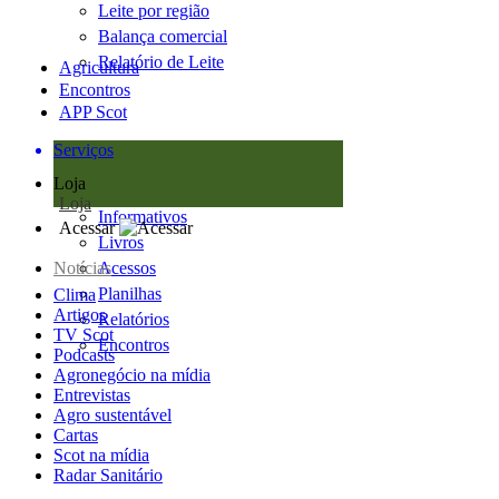
Leite por região
Balança comercial
Relatório de Leite
Agricultura
Encontros
APP Scot
Serviços
Loja
Loja
Informativos
Acessar
Livros
Notícias
Acessos
Planilhas
Clima
Artigos
Relatórios
TV Scot
Encontros
Podcasts
Agronegócio na mídia
Entrevistas
Agro sustentável
Cartas
Scot na mídia
Radar Sanitário