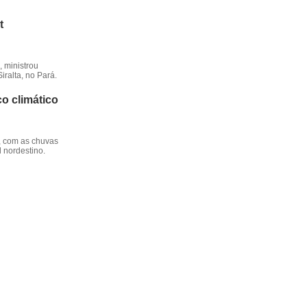
t
 ministrou
iralta, no Pará.
o climático
, com as chuvas
l nordestino.