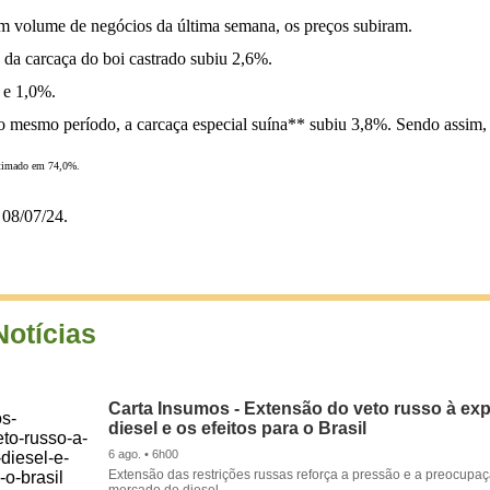
om volume de negócios da última semana, os preços subiram.
a da carcaça do boi castrado subiu 2,6%.
 e 1,0%.
esmo período, a carcaça especial suína** subiu 3,8%. Sendo assim, a
estimado em 74,0%.
08/07/24.
Notícias
Carta Insumos - Extensão do veto russo à ex
diesel e os efeitos para o Brasil
6 ago. • 6h00
Extensão das restrições russas reforça a pressão e a preocupa
mercado de diesel.