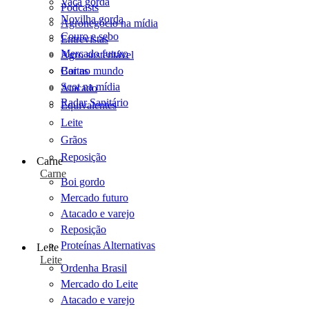
Vaca gorda
Podcasts
Novilha gorda
Agronegócio na mídia
Couro e sebo
Entrevistas
Mercado futuro
Agro sustentável
Cartas
Boi no mundo
Scot na mídia
Atacado
Radar Sanitário
Equivalentes
Leite
Grãos
Reposição
Carne
Carne
Boi gordo
Mercado futuro
Atacado e varejo
Reposição
Proteínas Alternativas
Leite
Leite
Ordenha Brasil
Mercado do Leite
Atacado e varejo