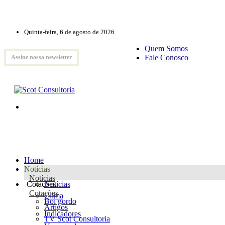
Quinta-feira, 6 de agosto de 2026
Quem Somos
Fale Conosco
Assine nossa newsletter
Home
Notícias
Notícias
Cotações
Notícias
Cotações
Clima
Boi gordo
Artigos
Indicadores
TV Scot Consultoria