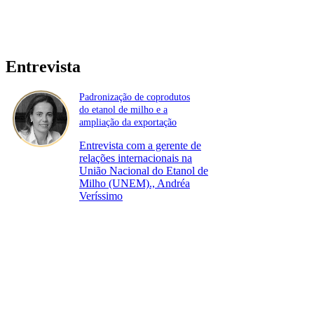
Entrevista
Padronização de coprodutos
do etanol de milho e a
ampliação da exportação
Entrevista com a gerente de
relações internacionais na
União Nacional do Etanol de
Milho (UNEM)., Andréa
Veríssimo