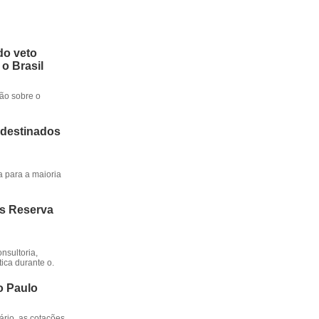
do veto
 o Brasil
ção sobre o
 destinados
a para a maioria
os Reserva
nsultoria,
ica durante o.
o Paulo
rio, as cotações