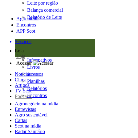
Leite por região
Balança comercial
Relatório de Leite
Agricultura
Encontros
APP Scot
Serviços
Loja
Loja
Informativos
Acessar
Livros
Notícias
Acessos
Clima
Planilhas
Artigos
Relatórios
TV Scot
Encontros
Podcasts
Agronegócio na mídia
Entrevistas
Agro sustentável
Cartas
Scot na mídia
Radar Sanitário