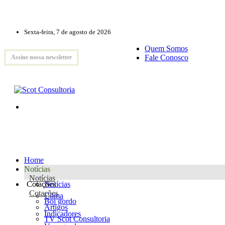
Sexta-feira, 7 de agosto de 2026
Quem Somos
Fale Conosco
Assine nossa newsletter
Home
Notícias
Notícias
Cotações
Notícias
Cotações
Clima
Boi gordo
Artigos
Indicadores
TV Scot Consultoria