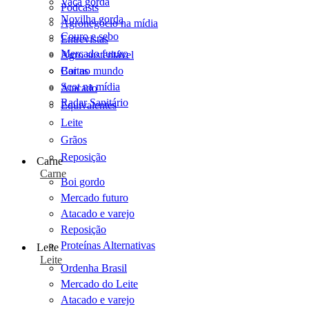
Vaca gorda
Podcasts
Novilha gorda
Agronegócio na mídia
Couro e sebo
Entrevistas
Mercado futuro
Agro sustentável
Cartas
Boi no mundo
Scot na mídia
Atacado
Radar Sanitário
Equivalentes
Leite
Grãos
Reposição
Carne
Carne
Boi gordo
Mercado futuro
Atacado e varejo
Reposição
Proteínas Alternativas
Leite
Leite
Ordenha Brasil
Mercado do Leite
Atacado e varejo