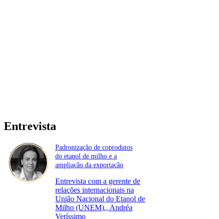
Entrevista
Padronização de coprodutos
do etanol de milho e a
ampliação da exportação
Entrevista com a gerente de
relações internacionais na
União Nacional do Etanol de
Milho (UNEM)., Andréa
Veríssimo