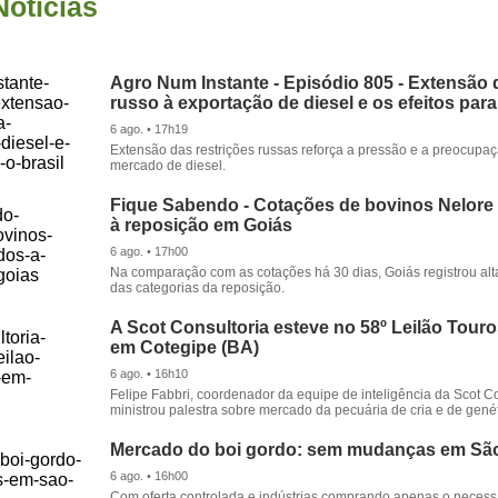
Notícias
Agro Num Instante - Episódio 805 - Extensão 
russo à exportação de diesel e os efeitos para
6 ago. • 17h19
Extensão das restrições russas reforça a pressão e a preocupa
mercado de diesel.
Fique Sabendo - Cotações de bovinos Nelore
à reposição em Goiás
6 ago. • 17h00
Na comparação com as cotações há 30 dias, Goiás registrou alt
das categorias da reposição.
A Scot Consultoria esteve no 58º Leilão Tour
em Cotegipe (BA)
6 ago. • 16h10
Felipe Fabbri, coordenador da equipe de inteligência da Scot Co
ministrou palestra sobre mercado da pecuária de cria e de genét
Mercado do boi gordo: sem mudanças em Sã
6 ago. • 16h00
Com oferta controlada e indústrias comprando apenas o necessá