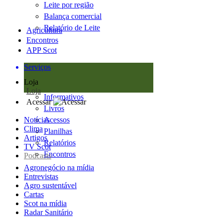
Leite por região
Balança comercial
Relatório de Leite
Agricultura
Encontros
APP Scot
Serviços
Loja
Loja
Informativos
Acessar
Livros
Notícias
Acessos
Clima
Planilhas
Artigos
Relatórios
TV Scot
Encontros
Podcasts
Agronegócio na mídia
Entrevistas
Agro sustentável
Cartas
Scot na mídia
Radar Sanitário