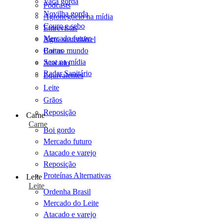
Vaca gorda
Podcasts
Novilha gorda
Agronegócio na mídia
Couro e sebo
Entrevistas
Mercado futuro
Agro sustentável
Cartas
Boi no mundo
Scot na mídia
Atacado
Radar Sanitário
Equivalentes
Leite
Grãos
Reposição
Carne
Carne
Boi gordo
Mercado futuro
Atacado e varejo
Reposição
Proteínas Alternativas
Leite
Leite
Ordenha Brasil
Mercado do Leite
Atacado e varejo