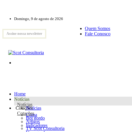
Domingo, 9 de agosto de 2026
Quem Somos
Fale Conosco
Assine nossa newsletter
Home
Notícias
Notícias
Cotações
Notícias
Cotações
Clima
Boi gordo
Artigos
Indicadores
TV Scot Consultoria