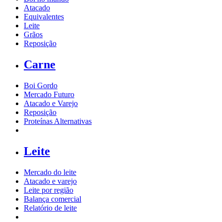
Atacado
Equivalentes
Leite
Grãos
Reposição
Carne
Boi Gordo
Mercado Futuro
Atacado e Varejo
Reposição
Proteínas Alternativas
Leite
Mercado do leite
Atacado e varejo
Leite por região
Balança comercial
Relatório de leite