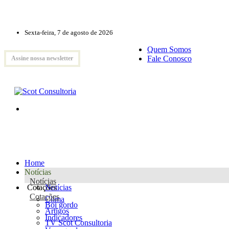
Sexta-feira, 7 de agosto de 2026
Quem Somos
Fale Conosco
Assine nossa newsletter
Home
Notícias
Notícias
Cotações
Notícias
Cotações
Clima
Boi gordo
Artigos
Indicadores
TV Scot Consultoria