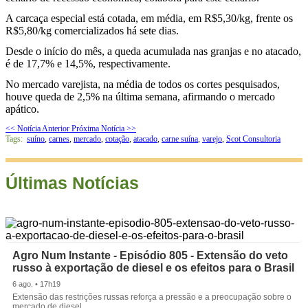
A carcaça especial está cotada, em média, em R$5,30/kg, frente os
R$5,80/kg comercializados há sete dias.
Desde o início do mês, a queda acumulada nas granjas e no atacado,
é de 17,7% e 14,5%, respectivamente.
No mercado varejista, na média de todos os cortes pesquisados,
houve queda de 2,5% na última semana, afirmando o mercado
apático.
<< Notícia Anterior
Próxima Notícia >>
Tags:
suíno
,
carnes
,
mercado
,
cotação
,
atacado
,
carne suína
,
varejo
,
Scot Consultoria
Últimas Notícias
Agro Num Instante - Episódio 805 - Extensão do veto
russo à exportação de diesel e os efeitos para o Brasil
6 ago. • 17h19
Extensão das restrições russas reforça a pressão e a preocupação sobre o
mercado de diesel.