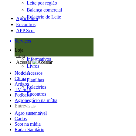
Leite por região
Balança comercial
Relatório de Leite
Agricultura
Encontros
APP Scot
Serviços
Loja
Loja
Informativos
Acessar
Livros
Notícias
Acessos
Clima
Planilhas
Artigos
Relatórios
TV Scot
Encontros
Podcasts
Agronegócio na mídia
Entrevistas
Agro sustentável
Cartas
Scot na mídia
Radar Sanitário