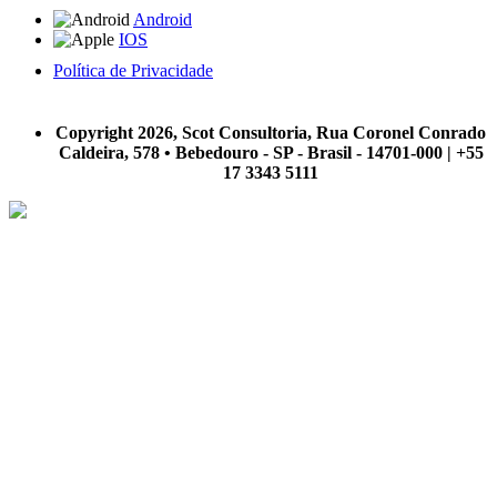
Android
IOS
Política de Privacidade
A Scot Consultoria não se responsabiliza por negócios realizados a partir das informações contidas em
nosso site.
Copyright 2026, Scot Consultoria, Rua Coronel Conrado
Caldeira, 578 • Bebedouro - SP - Brasil - 14701-000 | +55
17 3343 5111