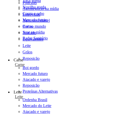
Vaca gorda
Podcasts
Novilha gorda
Agronegócio na mídia
Couro e sebo
Entrevistas
Mercado futuro
Agro sustentável
Cartas
Boi no mundo
Scot na mídia
Atacado
Radar Sanitário
Equivalentes
Leite
Grãos
Reposição
Carne
Carne
Boi gordo
Mercado futuro
Atacado e varejo
Reposição
Proteínas Alternativas
Leite
Leite
Ordenha Brasil
Mercado do Leite
Atacado e varejo