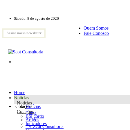
Sábado, 8 de agosto de 2026
Quem Somos
Fale Conosco
Assine nossa newsletter
Home
Notícias
Notícias
Cotações
Notícias
Cotações
Clima
Boi gordo
Artigos
Indicadores
TV Scot Consultoria