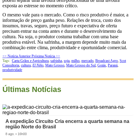
podem separar uma lavoura bem-posicionada de uma lavoura
exposta ao estresse no momento crítico.
O mesmo vale para o mercado. Como o risco produtivo é maior, a
informação de preço ganha peso. Relações de troca, custo dos
insumos, travas, seguro, preço futuro e expectativa de oferta
precisam entrar na conta antes e durante o desenvolvimento da
cultura. Na soja, o produtor costuma trabalhar com uma base
produtiva estável. Na safrinha, a margem depende muito mais da
combinação entre clima, produtividade e oportunidade comercial.
<< Notícia Anterior
Próxima Notícia >>
Tags:
Carta Grãos e Agricultura
,
safrinha
,
soja
,
milho
,
mercado
,
Broadcast Agro
,
Scot
Consultoria
,
cultura
,
El Niño
,
Mato Grosso
,
Mato Grosso do Sul
,
Goiás
,
Paraná
,
produtividade
Últimas Notícias
A expedição Circuito Cria encerra a quarta semana na
região Norte do Brasil
8 ago. • 16h00