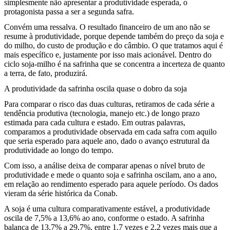
simplesmente não apresentar a produtividade esperada, o
protagonista passa a ser a segunda safra.
Convém uma ressalva. O resultado financeiro de um ano não se
resume à produtividade, porque depende também do preço da soja e
do milho, do custo de produção e do câmbio. O que tratamos aqui é
mais específico e, justamente por isso mais acionável. Dentro do
ciclo soja-milho é na safrinha que se concentra a incerteza de quanto
a terra, de fato, produzirá.
A produtividade da safrinha oscila quase o dobro da soja
Para comparar o risco das duas culturas, retiramos de cada série a
tendência produtiva (tecnologia, manejo etc.) de longo prazo
estimada para cada cultura e estado. Em outras palavras,
comparamos a produtividade observada em cada safra com aquilo
que seria esperado para aquele ano, dado o avanço estrutural da
produtividade ao longo do tempo.
Com isso, a análise deixa de comparar apenas o nível bruto de
produtividade e mede o quanto soja e safrinha oscilam, ano a ano,
em relação ao rendimento esperado para aquele período. Os dados
vieram da série histórica da Conab.
A soja é uma cultura comparativamente estável, a produtividade
oscila de 7,5% a 13,6% ao ano, conforme o estado. A safrinha
balança de 13,7% a 29,7%, entre 1,7 vezes e 2,2 vezes mais que a