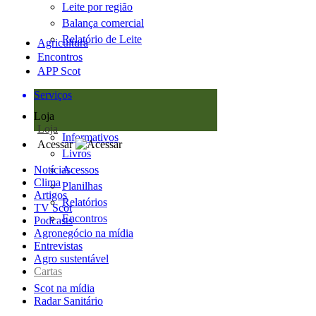
Leite por região
Balança comercial
Relatório de Leite
Agricultura
Encontros
APP Scot
Serviços
Loja
Loja
Informativos
Acessar
Livros
Notícias
Acessos
Clima
Planilhas
Artigos
Relatórios
TV Scot
Encontros
Podcasts
Agronegócio na mídia
Entrevistas
Agro sustentável
Cartas
Scot na mídia
Radar Sanitário