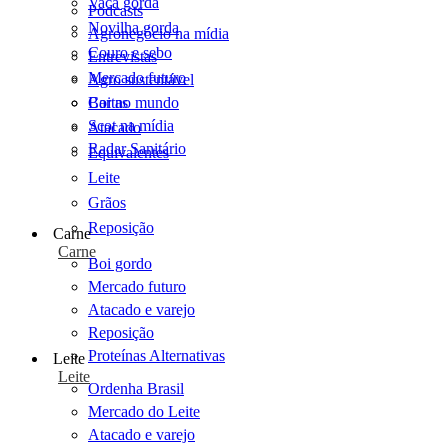
Vaca gorda
Podcasts
Novilha gorda
Agronegócio na mídia
Couro e sebo
Entrevistas
Mercado futuro
Agro sustentável
Cartas
Boi no mundo
Scot na mídia
Atacado
Radar Sanitário
Equivalentes
Leite
Grãos
Reposição
Carne
Carne
Boi gordo
Mercado futuro
Atacado e varejo
Reposição
Proteínas Alternativas
Leite
Leite
Ordenha Brasil
Mercado do Leite
Atacado e varejo