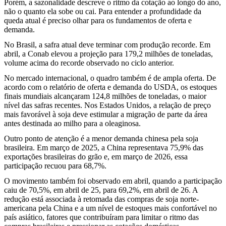
Porém, a sazonalidade descreve o ritmo da cotação ao longo do ano,
não o quanto ela sobe ou cai. Para entender a profundidade da
queda atual é preciso olhar para os fundamentos de oferta e
demanda.
No Brasil, a safra atual deve terminar com produção recorde. Em
abril, a Conab elevou a projeção para 179,2 milhões de toneladas,
volume acima do recorde observado no ciclo anterior.
No mercado internacional, o quadro também é de ampla oferta. De
acordo com o relatório de oferta e demanda do USDA, os estoques
finais mundiais alcançaram 124,8 milhões de toneladas, o maior
nível das safras recentes. Nos Estados Unidos, a relação de preço
mais favorável à soja deve estimular a migração de parte da área
antes destinada ao milho para a oleaginosa.
Outro ponto de atenção é a menor demanda chinesa pela soja
brasileira. Em março de 2025, a China representava 75,9% das
exportações brasileiras do grão e, em março de 2026, essa
participação recuou para 68,7%.
O movimento também foi observado em abril, quando a participação
caiu de 70,5%, em abril de 25, para 69,2%, em abril de 26. A
redução está associada à retomada das compras de soja norte-
americana pela China e a um nível de estoques mais confortável no
país asiático, fatores que contribuíram para limitar o ritmo das