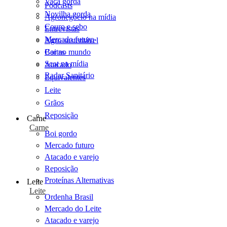
Vaca gorda
Podcasts
Novilha gorda
Agronegócio na mídia
Couro e sebo
Entrevistas
Mercado futuro
Agro sustentável
Cartas
Boi no mundo
Scot na mídia
Atacado
Radar Sanitário
Equivalentes
Leite
Grãos
Reposição
Carne
Carne
Boi gordo
Mercado futuro
Atacado e varejo
Reposição
Proteínas Alternativas
Leite
Leite
Ordenha Brasil
Mercado do Leite
Atacado e varejo