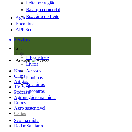
Leite por região
Balança comercial
Relatório de Leite
Agricultura
Encontros
APP Scot
Serviços
Loja
Loja
Informativos
Acessar
Livros
Notícias
Acessos
Clima
Planilhas
Artigos
Relatórios
TV Scot
Encontros
Podcasts
Agronegócio na mídia
Entrevistas
Agro sustentável
Cartas
Scot na mídia
Radar Sanitário