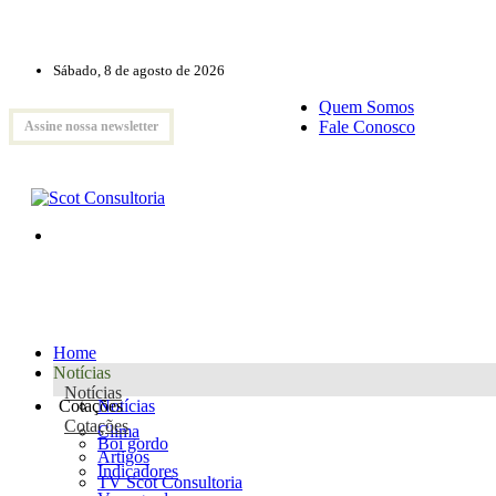
Sábado, 8 de agosto de 2026
Quem Somos
Fale Conosco
Assine nossa newsletter
Home
Notícias
Notícias
Cotações
Notícias
Cotações
Clima
Boi gordo
Artigos
Indicadores
TV Scot Consultoria