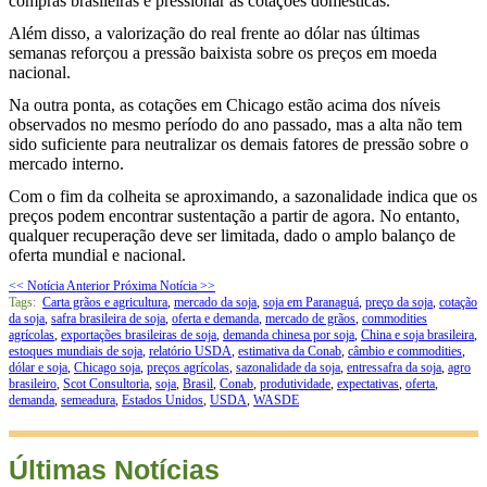
compras brasileiras e pressionar as cotações domésticas.
Além disso, a valorização do real frente ao dólar nas últimas
semanas reforçou a pressão baixista sobre os preços em moeda
nacional.
Na outra ponta, as cotações em Chicago estão acima dos níveis
observados no mesmo período do ano passado, mas a alta não tem
sido suficiente para neutralizar os demais fatores de pressão sobre o
mercado interno.
Com o fim da colheita se aproximando, a sazonalidade indica que os
preços podem encontrar sustentação a partir de agora. No entanto,
qualquer recuperação deve ser limitada, dado o amplo balanço de
oferta mundial e nacional.
<< Notícia Anterior
Próxima Notícia >>
Tags:
Carta grãos e agricultura
,
mercado da soja
,
soja em Paranaguá
,
preço da soja
,
cotação
da soja
,
safra brasileira de soja
,
oferta e demanda
,
mercado de grãos
,
commodities
agrícolas
,
exportações brasileiras de soja
,
demanda chinesa por soja
,
China e soja brasileira
,
estoques mundiais de soja
,
relatório USDA
,
estimativa da Conab
,
câmbio e commodities
,
dólar e soja
,
Chicago soja
,
preços agrícolas
,
sazonalidade da soja
,
entressafra da soja
,
agro
brasileiro
,
Scot Consultoria
,
soja
,
Brasil
,
Conab
,
produtividade
,
expectativas
,
oferta
,
demanda
,
semeadura
,
Estados Unidos
,
USDA
,
WASDE
Últimas Notícias