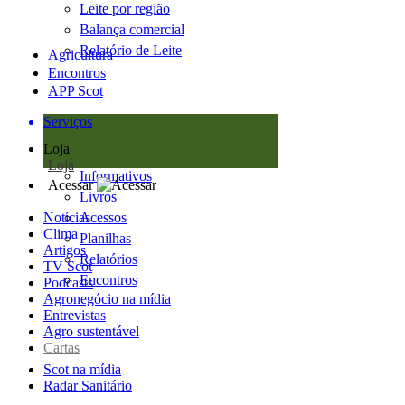
Leite por região
Balança comercial
Relatório de Leite
Agricultura
Encontros
APP Scot
Serviços
Loja
Loja
Informativos
Acessar
Livros
Notícias
Acessos
Clima
Planilhas
Artigos
Relatórios
TV Scot
Encontros
Podcasts
Agronegócio na mídia
Entrevistas
Agro sustentável
Cartas
Scot na mídia
Radar Sanitário