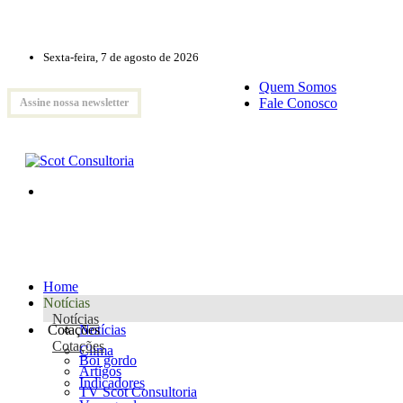
Sexta-feira, 7 de agosto de 2026
Quem Somos
Fale Conosco
Assine nossa newsletter
Home
Notícias
Notícias
Cotações
Notícias
Cotações
Clima
Boi gordo
Artigos
Indicadores
TV Scot Consultoria