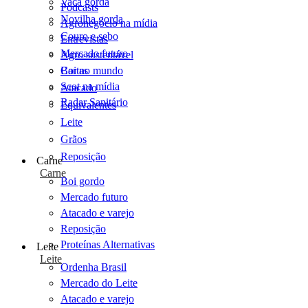
Vaca gorda
Podcasts
Novilha gorda
Agronegócio na mídia
Couro e sebo
Entrevistas
Mercado futuro
Agro sustentável
Cartas
Boi no mundo
Scot na mídia
Atacado
Radar Sanitário
Equivalentes
Leite
Grãos
Reposição
Carne
Carne
Boi gordo
Mercado futuro
Atacado e varejo
Reposição
Proteínas Alternativas
Leite
Leite
Ordenha Brasil
Mercado do Leite
Atacado e varejo