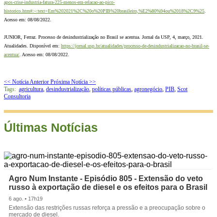
apos-crise-industria-fatura-225-menos-em-relacao-ao-pico-
historico.htm#:~:text=Em%202021%2C%20o%20PIB%20brasileiro,%E2%80%94ou%2018%2C9%25
.
Acesso em: 08/08/2022.
JUNIOR, Ferraz. Processo de desindustrialização no Brasil se acentua. Jornal da USP, 4, março, 2021.
Atualidades. Disponível em:
https://jornal.usp.br/atualidades/processo-de-desindustrializacao-no-brasil-se-
acentua/
. Acesso em: 08/08/2022.
<< Notícia Anterior
Próxima Notícia >>
Tags:
agricultura
,
desindustrialização
,
políticas públicas
,
agronegócio
,
PIB
,
Scot
Consultoria
Últimas Notícias
Agro Num Instante - Episódio 805 - Extensão do veto
russo à exportação de diesel e os efeitos para o Brasil
6 ago. • 17h19
Extensão das restrições russas reforça a pressão e a preocupação sobre o
mercado de diesel.