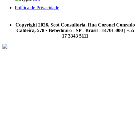
Política de Privacidade
A Scot Consultoria não se responsabiliza por negócios realizados a partir das informações contidas em
nosso site.
Copyright 2026, Scot Consultoria, Rua Coronel Conrado
Caldeira, 578 • Bebedouro - SP - Brasil - 14701-000 | +55
17 3343 5111