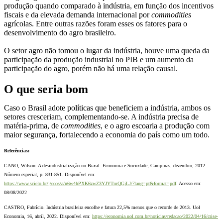
produção quando comparado à indústria, em função dos incentivos
fiscais e da elevada demanda internacional por
commodities
agrícolas. Entre outras razões foram esses os fatores para o
desenvolvimento do agro brasileiro.
O setor agro não tomou o lugar da indústria, houve uma queda da
participação da produção industrial no PIB e um aumento da
participação do agro, porém não há uma relação causal.
O que seria bom
Caso o Brasil adote políticas que beneficiem a indústria, ambos os
setores cresceriam, complementando-se. A indústria precisa de
matéria-prima, de
commodities
, e o agro escoaria a produção com
maior segurança, fortalecendo a economia do país como um todo.
Referências:
CANO, Wilson. A desindustrialização no Brasil. Economia e Sociedade, Campinas, dezembro, 2012.
Número especial, p. 831-851. Disponível em:
https://www.scielo.br/j/ecos/a/n6w4hPXK6zwZ3YJYTmQGjLJ/?lang=pt&format=pdf
. Acesso em:
08/08/2022
CASTRO, Fabrício. Indústria brasileira encolhe e fatura 22,5% menos que o recorde de 2013. Uol
Economia, 16, abril, 2022. Disponível em:
https://economia.uol.com.br/noticias/redacao/2022/04/16/crise-