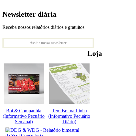
Newsletter diária
Receba nossos relatórios diários e gratuitos
Assine nossa newsletter
Loja
Boi & Companhia
Tem Boi na Linha
(Informativo Pecuário
(Informativo Pecuário
Semanal)
Diário)