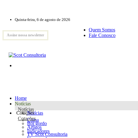
Quinta-feira, 6 de agosto de 2026
Quem Somos
Fale Conosco
Assine nossa newsletter
Home
Notícias
Notícias
Cotações
Notícias
Cotações
Clima
Boi gordo
Artigos
Indicadores
TV Scot Consultoria