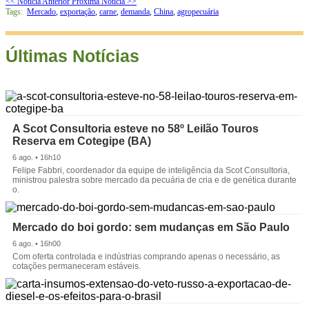
<< Notícia Anterior
Próxima Notícia >>
Tags:
Mercado
,
exportação
,
carne
,
demanda
,
China
,
agropecuária
Últimas Notícias
A Scot Consultoria esteve no 58º Leilão Touros
Reserva em Cotegipe (BA)
6 ago. • 16h10
Felipe Fabbri, coordenador da equipe de inteligência da Scot Consultoria,
ministrou palestra sobre mercado da pecuária de cria e de genética durante
o.
Mercado do boi gordo: sem mudanças em São Paulo
6 ago. • 16h00
Com oferta controlada e indústrias comprando apenas o necessário, as
cotações permaneceram estáveis.