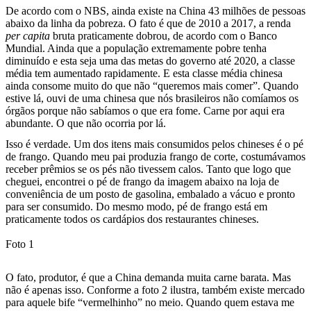
De acordo com o NBS, ainda existe na China 43 milhões de pessoas
abaixo da linha da pobreza. O fato é que de 2010 a 2017, a renda
per capita
bruta praticamente dobrou, de acordo com o Banco
Mundial. Ainda que a população extremamente pobre tenha
diminuído e esta seja uma das metas do governo até 2020, a classe
média tem aumentado rapidamente. E esta classe média chinesa
ainda consome muito do que não “queremos mais comer”. Quando
estive lá, ouvi de uma chinesa que nós brasileiros não comíamos os
órgãos porque não sabíamos o que era fome. Carne por aqui era
abundante. O que não ocorria por lá.
Isso é verdade. Um dos itens mais consumidos pelos chineses é o pé
de frango. Quando meu pai produzia frango de corte, costumávamos
receber prêmios se os pés não tivessem calos. Tanto que logo que
cheguei, encontrei o pé de frango da imagem abaixo na loja de
conveniência de um posto de gasolina, embalado a vácuo e pronto
para ser consumido. Do mesmo modo, pé de frango está em
praticamente todos os cardápios dos restaurantes chineses.
Foto 1
O fato, produtor, é que a China demanda muita carne barata. Mas
não é apenas isso. Conforme a foto 2 ilustra, também existe mercado
para aquele bife “vermelhinho” no meio. Quando quem estava me