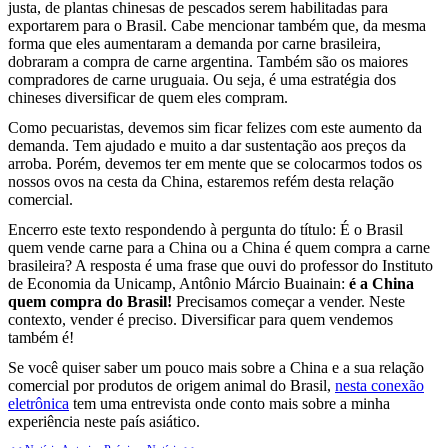
justa, de plantas chinesas de pescados serem habilitadas para
exportarem para o Brasil. Cabe mencionar também que, da mesma
forma que eles aumentaram a demanda por carne brasileira,
dobraram a compra de carne argentina.
Também são os maiores
compradores de carne uruguaia. Ou seja, é uma estratégia dos
chineses diversificar de quem eles compram.
Como pecuaristas, devemos sim ficar felizes com este aumento da
demanda. Tem ajudado e muito a dar sustentação aos preços da
arroba. Porém, devemos ter em mente que se colocarmos todos os
nossos ovos na cesta da China, estaremos refém desta relação
comercial.
Encerro este texto respondendo à pergunta do título: É o Brasil
quem vende carne para a China ou a China é quem compra a carne
brasileira? A resposta é uma frase que ouvi do professor do Instituto
de Economia da Unicamp, Antônio Márcio Buainain:
é a China
quem compra do Brasil!
Precisamos começar a vender. Neste
contexto, vender é preciso. Diversificar para quem vendemos
também é!
Se você quiser saber um pouco mais sobre a China e a sua relação
comercial por produtos de origem animal do Brasil,
nesta conexão
eletrônica
tem uma entrevista onde conto mais sobre a minha
experiência neste país asiático.