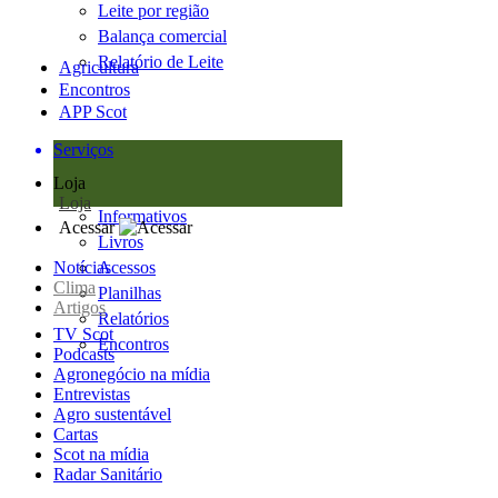
Leite por região
Balança comercial
Relatório de Leite
Agricultura
Encontros
APP Scot
Serviços
Loja
Loja
Informativos
Acessar
Livros
Notícias
Acessos
Clima
Planilhas
Artigos
Relatórios
TV Scot
Encontros
Podcasts
Agronegócio na mídia
Entrevistas
Agro sustentável
Cartas
Scot na mídia
Radar Sanitário