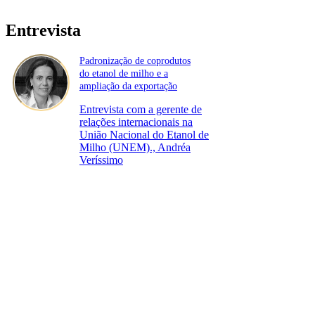
Entrevista
Padronização de coprodutos
do etanol de milho e a
ampliação da exportação
Entrevista com a gerente de
relações internacionais na
União Nacional do Etanol de
Milho (UNEM)., Andréa
Veríssimo