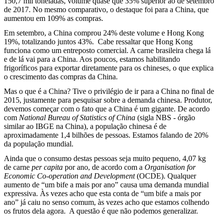
150,7 mil toneladas, volume quase que 35% superior ao de setembro
de 2017. No mesmo comparativo, o destaque foi para a China, que
aumentou em 109% as compras.
Em setembro, a China comprou 24% deste volume e Hong Kong
19%, totalizando juntos 43%.
Cabe ressaltar que Hong Kong
funciona como um entreposto comercial. A carne brasileira chega lá
e de lá vai para a China. Aos poucos, estamos habilitando
frigoríficos para exportar diretamente para os chineses, o que explica
o crescimento das compras da China.
Mas o que é a China? Tive o privilégio de ir para a China no final de
2015, justamente para pesquisar sobre a demanda chinesa. Produtor,
devemos começar com o fato que a China é um gigante. De acordo
com
National Bureau of Statistics of China
(sigla NBS - órgão
similar ao IBGE na China), a população chinesa é de
aproximadamente 1,4 bilhões de pessoas. Estamos falando de 20%
da população mundial.
Ainda que o consumo destas pessoas seja muito pequeno, 4,07 kg
de carne
per capita
por ano, de acordo com a
Organisation for
Economic Co-operation and Development
(OCDE). Qualquer
aumento de “um bife a mais por ano” causa uma demanda mundial
expressiva. Às vezes acho que esta conta de “um bife a mais por
ano” já caiu no senso comum, às vezes acho que estamos colhendo
os frutos dela agora.
A questão é que não podemos generalizar.