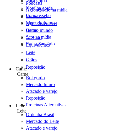
Vaca gorda
Podcasts
Novilha gorda
Agronegócio na mídia
Couro e sebo
Entrevistas
Mercado futuro
Agro sustentável
Cartas
Boi no mundo
Scot na mídia
Atacado
Radar Sanitário
Equivalentes
Leite
Grãos
Reposição
Carne
Carne
Boi gordo
Mercado futuro
Atacado e varejo
Reposição
Proteínas Alternativas
Leite
Leite
Ordenha Brasil
Mercado do Leite
Atacado e varejo