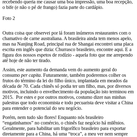
recebendo queria me causar uma boa impressão, uma boa recepção,
o bife (e não o pé de frango) fazia parte do cardápio.
Foto 2
Outra coisa que observei por lá foram inúmeros restaurantes com o
chamativo de carne australiana. A brasileira ainda tem menos apelo,
mas na Nanjing Road, principal rua de Shangai encontrei uma placa
escrita em inglês que dizia: Churrasco brasileiro, encontre aqui. E a
figura dos nossos espetos de rodízio - aquela foto que me arrependo
até hoje de não ter tirado.
Assim, este aumento da demanda vem do aumento geral do
consumo
per capita
. Futuramente, também poderemos colher os
frutos do término da lei do filho único, implantada em meados da
década de 70. Cada chinês só podia ter um filho, mas, por diversos
motivos, incluindo o envelhecimento da população isto terminou em
2015.
Por estes e por outros motivos, costumo dizer nas minhas
palestras que todo economista e todo pecuarista deve visitar a China
para entender o potencial do seu negócio.
Porém, nem tudo são flores! Enquanto nós brasileiro
“engatinhamos” no comércio, o chinês faz negócio há milênios.
Geralmente, para habilitar um frigorífico brasileiro para exportar
diretamente para a China, há uma “troca”, a meu ver nem sempre