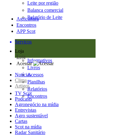
Leite por região
Balança comercial
Relatório de Leite
Agricultura
Encontros
APP Scot
Serviços
Loja
Loja
Informativos
Acessar
Livros
Notícias
Acessos
Clima
Planilhas
Artigos
Relatórios
TV Scot
Encontros
Podcasts
Agronegócio na mídia
Entrevistas
Agro sustentável
Cartas
Scot na mídia
Radar Sanitário