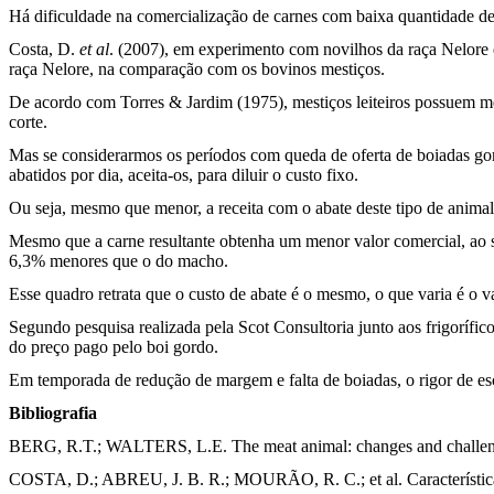
Há dificuldade na comercialização de carnes com baixa quantidade de 
Costa, D.
et al
. (2007), em experimento com novilhos da raça Nelore 
raça Nelore, na comparação com os bovinos mestiços.
De acordo com Torres & Jardim (1975), mestiços leiteiros possuem me
corte.
Mas se considerarmos os períodos com queda de oferta de boiadas gorda
abatidos por dia, aceita-os, para diluir o custo fixo.
Ou seja, mesmo que menor, a receita com o abate deste tipo de animal 
Mesmo que a carne resultante obtenha um menor valor comercial, ao 
6,3% menores que o do macho.
Esse quadro retrata que o custo de abate é o mesmo, o que varia é o v
Segundo pesquisa realizada pela Scot Consultoria junto aos frigorífi
do preço pago pelo boi gordo.
Em temporada de redução de margem e falta de boiadas, o rigor de es
Bibliografia
BERG, R.T.; WALTERS, L.E. The meat animal: changes and challe
COSTA, D.; ABREU, J. B. R.; MOURÃO, R. C.; et al. Características 