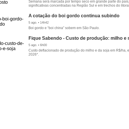
Semana será marcada por tempo seco em grande parte do país
significativas concentradas na Região Sul e em trechos do litora
A cotação do boi gordo continua subindo
5 ago. • 14h42
Boi gordo e “boi china” sobem em São Paulo.
Fique Sabendo - Custo de produção: milho e 
5 ago. • 6h00
Custo deflacionado de produção do milho e da soja em R$/ha, 
2026*.