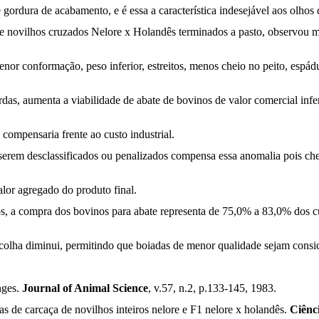
gordura de acabamento, e é essa a característica indesejável aos olhos
e novilhos cruzados Nelore x Holandês terminados a pasto, observou m
nor conformação, peso inferior, estreitos, menos cheio no peito, espá
s, aumenta a viabilidade de abate de bovinos de valor comercial inferi
compensaria frente ao custo industrial.
serem desclassificados ou penalizados compensa essa anomalia pois che
alor agregado do produto final.
cos, a compra dos bovinos para abate representa de 75,0% a 83,0% dos c
colha diminui, permitindo que boiadas de menor qualidade sejam consi
nges.
Journal of Animal Science
, v.57, n.2, p.133-145, 1983.
de carcaça de novilhos inteiros nelore e F1 nelore x holandês.
Ciênc