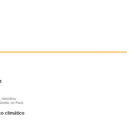
t
 ministrou
iralta, no Pará.
o climático