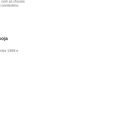
, com as chuvas
l nordestino.
soja
entre 1999 e