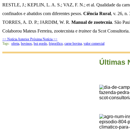
RESTLE, J.; KEPLIN, L. A. S.; VAZ, F. N.; et al. Qualidade da carn
confinados e abatidos com diferentes pesos.
Ciência Rural
, v. 26, n.
TORRES, A. D. P.; JARDIM, W. R.
Manual de zootecnia
. São Pau
Colaborou Mateus Ferreira, zootecnista e
trainee
da Scot Consultoria.
<< Notícia Anterior
Próxima Notícia >>
Tags:
oferta
,
bovinos
,
boi gordo
,
frigorífico
,
carne bovina
,
valor comercial
Últimas 