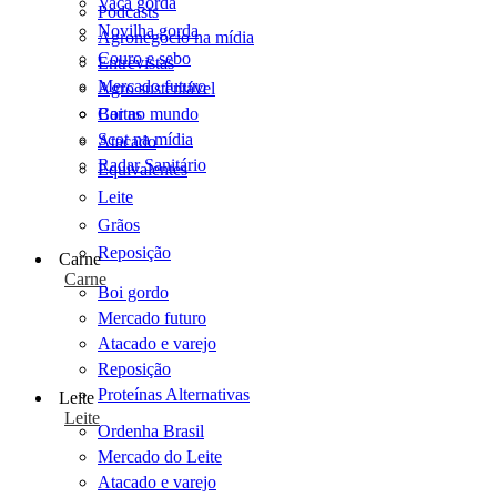
Vaca gorda
Podcasts
Novilha gorda
Agronegócio na mídia
Couro e sebo
Entrevistas
Mercado futuro
Agro sustentável
Cartas
Boi no mundo
Scot na mídia
Atacado
Radar Sanitário
Equivalentes
Leite
Grãos
Reposição
Carne
Carne
Boi gordo
Mercado futuro
Atacado e varejo
Reposição
Proteínas Alternativas
Leite
Leite
Ordenha Brasil
Mercado do Leite
Atacado e varejo