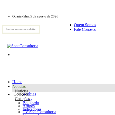
Quarta-feira, 5 de agosto de 2026
Quem Somos
Fale Conosco
Assine nossa newsletter
Home
Notícias
Notícias
Cotações
Notícias
Cotações
Clima
Boi gordo
Artigos
Indicadores
TV Scot Consultoria