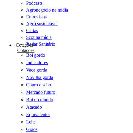
Podcasts
Agronegócio na mídia
Entrevistas
Agro sustentável
Cartas
Scot na mídia
Radar Sanitário
Cotações
Cotações
Boi gordo
Indicadores
Vaca gorda
Novilha gorda
Couro e sebo
Mercado futuro
Boi no mundo
Atacado
Equivalentes
Leite
Grãos