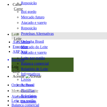
Reposição
Carne
Carne
Boi gordo
Mercado futuro
Atacado e varejo
Reposição
Proteínas Alternativas
Leite
Leite
Ordenha Brasil
Agricultura
Encontros
Mercado do Leite
APP Scot
Atacado e varejo
Leite por região
Serviços
Balança comercial
Loja
Relatório de Leite
Loja
Informativos
Acessar
Livros
Ordenha Brasil
Acessos
Planilhas
Mercado do Leite
Relatórios
Atacado e varejo
Leite por região
Encontros
Balança comercial