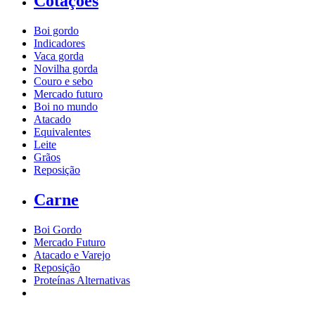
Cotações
Boi gordo
Indicadores
Vaca gorda
Novilha gorda
Couro e sebo
Mercado futuro
Boi no mundo
Atacado
Equivalentes
Leite
Grãos
Reposição
Carne
Boi Gordo
Mercado Futuro
Atacado e Varejo
Reposição
Proteínas Alternativas