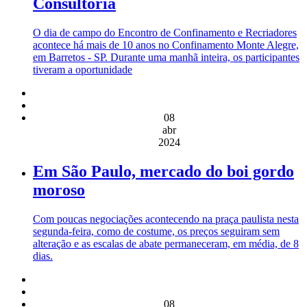
Consultoria
O dia de campo do Encontro de Confinamento e Recriadores
acontece há mais de 10 anos no Confinamento Monte Alegre,
em Barretos - SP. Durante uma manhã inteira, os participantes
tiveram a oportunidade
08
abr
2024
Em São Paulo, mercado do boi gordo
moroso
Com poucas negociações acontecendo na praça paulista nesta
segunda-feira, como de costume, os preços seguiram sem
alteração e as escalas de abate permaneceram, em média, de 8
dias.
08