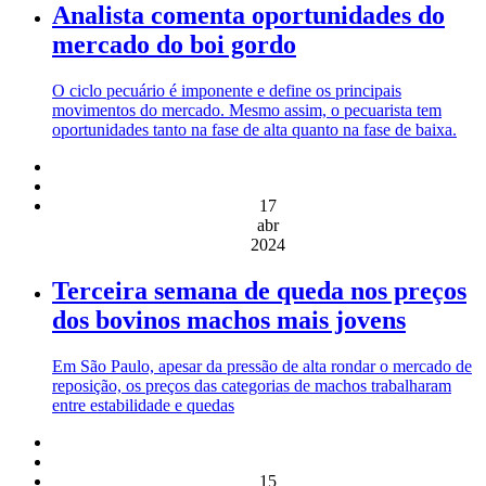
Analista comenta oportunidades do
mercado do boi gordo
O ciclo pecuário é imponente e define os principais
movimentos do mercado. Mesmo assim, o pecuarista tem
oportunidades tanto na fase de alta quanto na fase de baixa.
17
abr
2024
Terceira semana de queda nos preços
dos bovinos machos mais jovens
Em São Paulo, apesar da pressão de alta rondar o mercado de
reposição, os preços das categorias de machos trabalharam
entre estabilidade e quedas
15