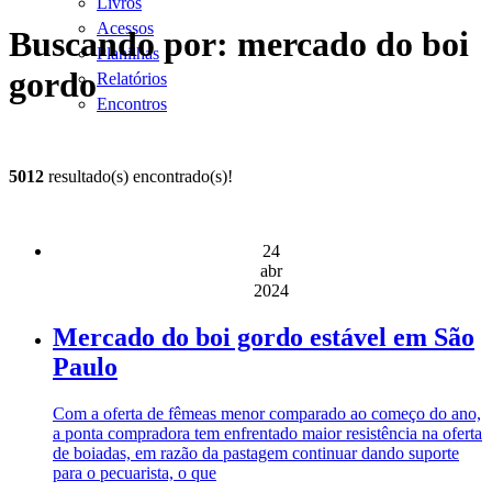
Livros
Acessos
Buscando por: mercado do boi
Planilhas
gordo
Relatórios
Encontros
5012
resultado(s) encontrado(s)!
24
abr
2024
Mercado do boi gordo estável em São
Paulo
Com a oferta de fêmeas menor comparado ao começo do ano,
a ponta compradora tem enfrentado maior resistência na oferta
de boiadas, em razão da pastagem continuar dando suporte
para o pecuarista, o que