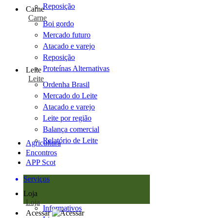
Reposição
Carne
Carne
Boi gordo
Mercado futuro
Atacado e varejo
Reposição
Proteínas Alternativas
Leite
Leite
Ordenha Brasil
Mercado do Leite
Atacado e varejo
Leite por região
Balança comercial
Relatório de Leite
Agricultura
Encontros
APP Scot
Serviços
Loja
Loja
Informativos
Acessar