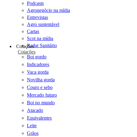
Podcasts
Agronegócio na mídia
Entrevistas
Agro sustentável
Cartas
Scot na mídia
Radar Sanitário
Cotações
Cotações
Boi gordo
Indicadores
Vaca gorda
Novilha gorda
Couro e sebo
Mercado futuro
Boi no mundo
Atacado
Equivalentes
Leite
Grãos