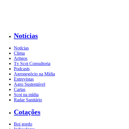
Notícias
Notícias
Clima
Artigos
Tv Scot Consultoria
Podcasts
Agronegócio na Mídia
Entrevistas
Agro Sustentável
Cartas
Scot na mídia
Radar Sanitário
Cotações
Boi gordo