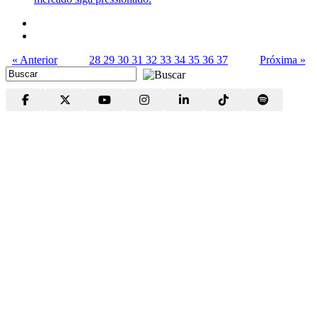
« Anterior
28
29
30
31
32
33
34
35
36
37
Próxima »