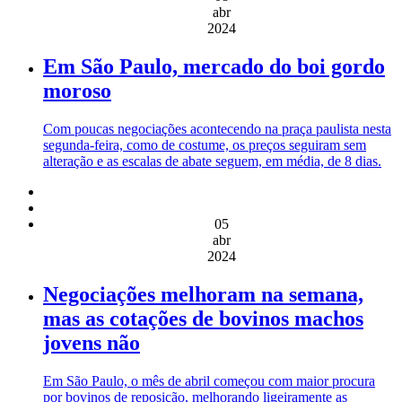
abr
2024
Em São Paulo, mercado do boi gordo
moroso
Com poucas negociações acontecendo na praça paulista nesta
segunda-feira, como de costume, os preços seguiram sem
alteração e as escalas de abate seguem, em média, de 8 dias.
05
abr
2024
Negociações melhoram na semana,
mas as cotações de bovinos machos
jovens não
Em São Paulo, o mês de abril começou com maior procura
por bovinos de reposição, melhorando ligeiramente as