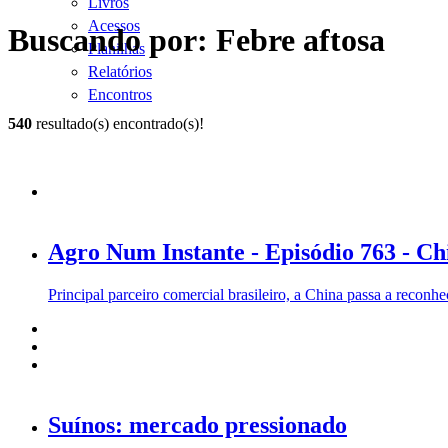
Livros
Acessos
Buscando por: Febre aftosa
Planilhas
Relatórios
Encontros
540
resultado(s) encontrado(s)!
Agro Num Instante - Episódio 763 - Ch
Principal parceiro comercial brasileiro, a China passa a reconhe
Suínos: mercado pressionado