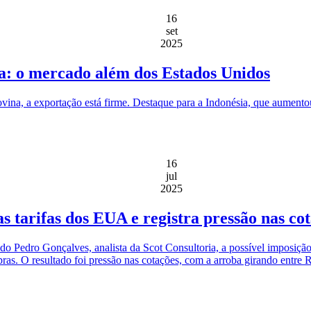
16
set
2025
a: o mercado além dos Estados Unidos
bovina, a exportação está firme. Destaque para a Indonésia, que aument
16
jul
2025
 tarifas dos EUA e registra pressão nas co
o Pedro Gonçalves, analista da Scot Consultoria, a possível imposição 
compras. O resultado foi pressão nas cotações, com a arroba girando en