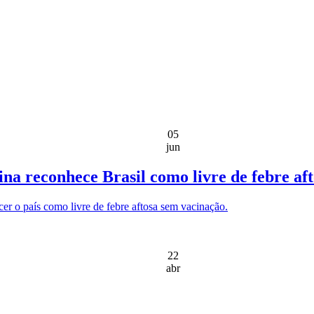
05
jun
ina reconhece Brasil como livre de febre af
cer o país como livre de febre aftosa sem vacinação.
22
abr