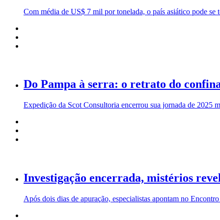
Com média de US$ 7 mil por tonelada, o país asiático pode se t
Do Pampa à serra: o retrato do confin
Expedição da Scot Consultoria encerrou sua jornada de 2025 m
Investigação encerrada, mistérios reve
Após dois dias de apuração, especialistas apontam no Encontro 