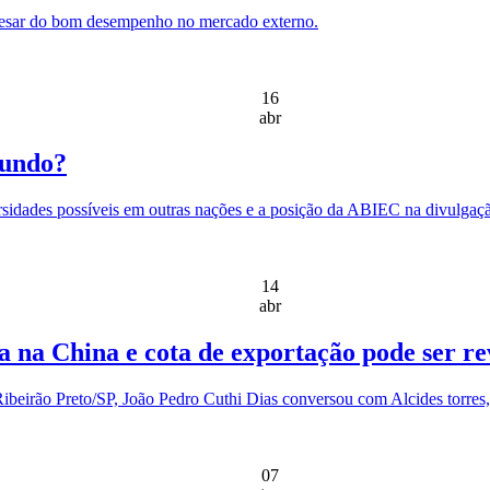
apesar do bom desempenho no mercado externo.
16
abr
mundo?
rsidades possíveis em outras nações e a posição da ABIEC na divulgaçã
14
abr
sa na China e cota de exportação pode ser re
beirão Preto/SP, João Pedro Cuthi Dias conversou com Alcides torres
07