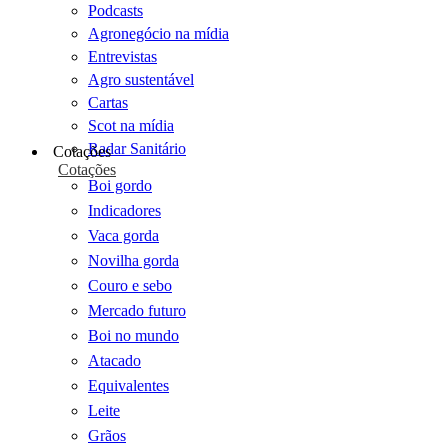
Podcasts
Agronegócio na mídia
Entrevistas
Agro sustentável
Cartas
Scot na mídia
Radar Sanitário
Cotações
Cotações
Boi gordo
Indicadores
Vaca gorda
Novilha gorda
Couro e sebo
Mercado futuro
Boi no mundo
Atacado
Equivalentes
Leite
Grãos