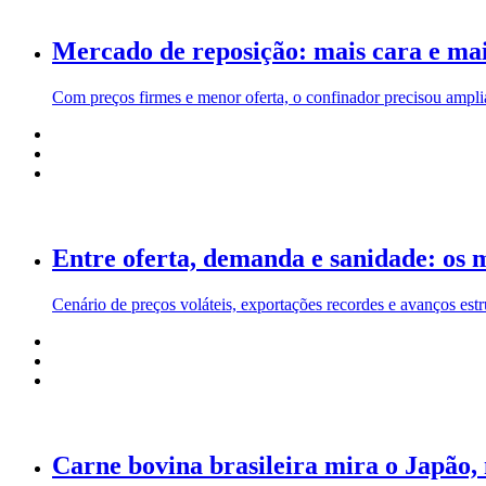
Mercado de reposição: mais cara e mai
Com preços firmes e menor oferta, o confinador precisou amplia
Entre oferta, demanda e sanidade: os
Cenário de preços voláteis, exportações recordes e avanços est
Carne bovina brasileira mira o Japão,