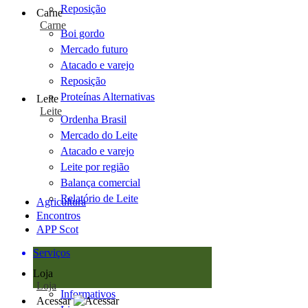
Reposição
Carne
Carne
Boi gordo
Mercado futuro
Atacado e varejo
Reposição
Proteínas Alternativas
Leite
Leite
Ordenha Brasil
Mercado do Leite
Atacado e varejo
Leite por região
Balança comercial
Relatório de Leite
Agricultura
Encontros
APP Scot
Serviços
Loja
Loja
Informativos
Acessar