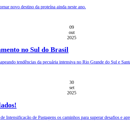
ornar novo destino da proteína ainda neste ano.
09
out
2025
amento no Sul do Brasil
apeando tendências da pecuária intensiva no Rio Grande do Sul e Sant
30
set
2025
lados!
de Intensificação de Pastagens os caminhos para superar desafios e apro