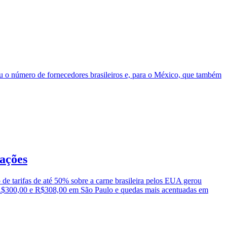
ou o número de fornecedores brasileiros e, para o México, que também
tações
de tarifas de até 50% sobre a carne brasileira pelos EUA gerou
tre R$300,00 e R$308,00 em São Paulo e quedas mais acentuadas em