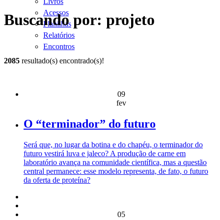
Livros
Acessos
Buscando por: projeto
Planilhas
Relatórios
Encontros
2085
resultado(s) encontrado(s)!
09
fev
O “terminador” do futuro
Será que, no lugar da botina e do chapéu, o terminador do
futuro vestirá luva e jaleco? A produção de carne em
laboratório avança na comunidade científica, mas a questão
central permanece: esse modelo representa, de fato, o futuro
da oferta de proteína?
05