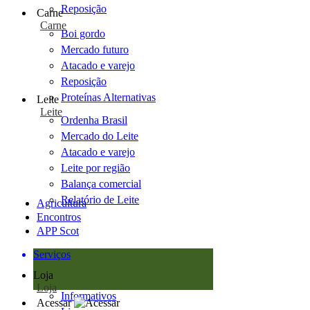
Reposição
Carne
Carne
Boi gordo
Mercado futuro
Atacado e varejo
Reposição
Proteínas Alternativas
Leite
Leite
Ordenha Brasil
Mercado do Leite
Atacado e varejo
Leite por região
Balança comercial
Relatório de Leite
Agricultura
Encontros
APP Scot
Serviços
Loja
Loja
Informativos
Acessar