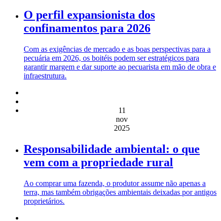
O perfil expansionista dos
confinamentos para 2026
Com as exigências de mercado e as boas perspectivas para a
pecuária em 2026, os boitéis podem ser estratégicos para
garantir margem e dar suporte ao pecuarista em mão de obra e
infraestrutura.
11
nov
2025
Responsabilidade ambiental: o que
vem com a propriedade rural
Ao comprar uma fazenda, o produtor assume não apenas a
terra, mas também obrigações ambientais deixadas por antigos
proprietários.