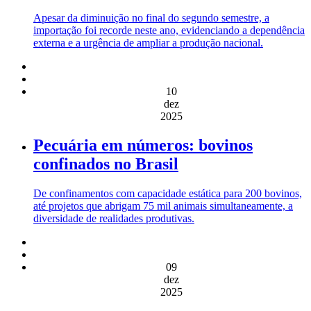
Apesar da diminuição no final do segundo semestre, a
importação foi recorde neste ano, evidenciando a dependência
externa e a urgência de ampliar a produção nacional.
10
dez
2025
Pecuária em números: bovinos
confinados no Brasil
De confinamentos com capacidade estática para 200 bovinos,
até projetos que abrigam 75 mil animais simultaneamente, a
diversidade de realidades produtivas.
09
dez
2025