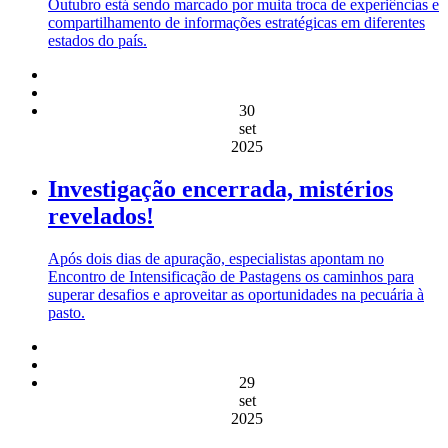
Outubro está sendo marcado por muita troca de experiências e
compartilhamento de informações estratégicas em diferentes
estados do país.
30
set
2025
Investigação encerrada, mistérios
revelados!
Após dois dias de apuração, especialistas apontam no
Encontro de Intensificação de Pastagens os caminhos para
superar desafios e aproveitar as oportunidades na pecuária à
pasto.
29
set
2025