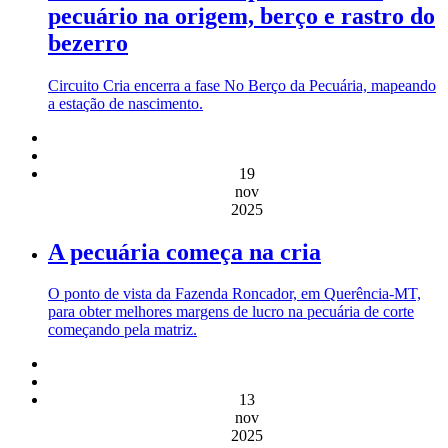
pecuário na origem, berço e rastro do
bezerro
Circuito Cria encerra a fase No Berço da Pecuária, mapeando
a estação de nascimento.
19
nov
2025
A pecuária começa na cria
O ponto de vista da Fazenda Roncador, em Querência-MT,
para obter melhores margens de lucro na pecuária de corte
começando pela matriz.
13
nov
2025