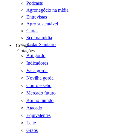
Podcasts
Agronegócio na mídia
Entrevistas
Agro sustentável
Cartas
Scot na mídia
Radar Sanitário
Cotações
Cotações
Boi gordo
Indicadores
Vaca gorda
Novilha gorda
Couro e sebo
Mercado futuro
Boi no mundo
Atacado
Equivalentes
Leite
Grãos