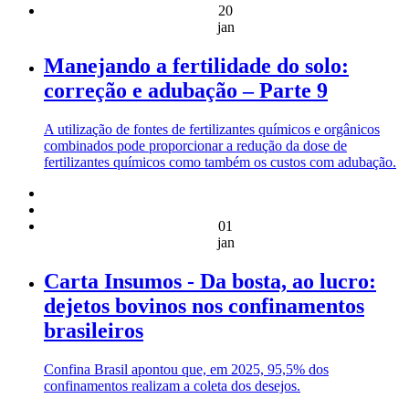
20
jan
Manejando a fertilidade do solo:
correção e adubação – Parte 9
A utilização de fontes de fertilizantes químicos e orgânicos
combinados pode proporcionar a redução da dose de
fertilizantes químicos como também os custos com adubação.
01
jan
Carta Insumos - Da bosta, ao lucro:
dejetos bovinos nos confinamentos
brasileiros
Confina Brasil apontou que, em 2025, 95,5% dos
confinamentos realizam a coleta dos desejos.