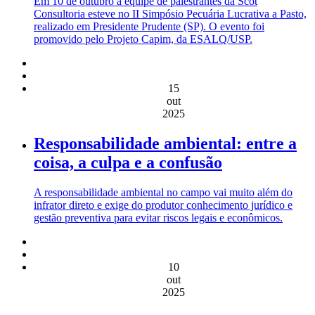
Em 10 de outubro a equipe de palestrantes da Scot
Consultoria esteve no II Simpósio Pecuária Lucrativa a Pasto,
realizado em Presidente Prudente (SP). O evento foi
promovido pelo Projeto Capim, da ESALQ/USP.
15
out
2025
Responsabilidade ambiental: entre a
coisa, a culpa e a confusão
A responsabilidade ambiental no campo vai muito além do
infrator direto e exige do produtor conhecimento jurídico e
gestão preventiva para evitar riscos legais e econômicos.
10
out
2025