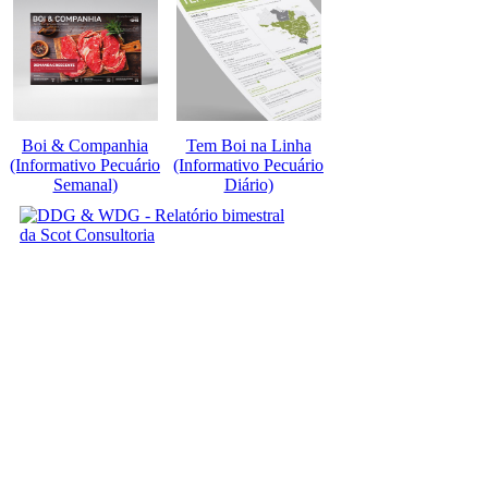
Boi & Companhia
Tem Boi na Linha
(Informativo Pecuário
(Informativo Pecuário
Semanal)
Diário)