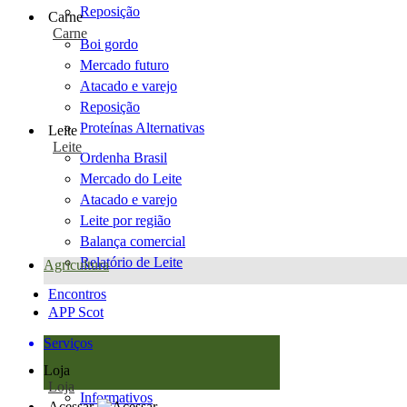
Reposição
Carne
Carne
Boi gordo
Mercado futuro
Atacado e varejo
Reposição
Proteínas Alternativas
Leite
Leite
Ordenha Brasil
Mercado do Leite
Atacado e varejo
Leite por região
Balança comercial
Relatório de Leite
Agricultura
Encontros
APP Scot
Serviços
Loja
Loja
Informativos
Acessar