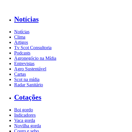
Notícias
Notícias
Clima
Artigos
Tv Scot Consultoria
Podcasts
Agronegócio na Mídia
Entrevistas
Agro Sustentável
Cartas
Scot na mídia
Radar Sanitário
Cotações
Boi gordo
Indicadores
Vaca gorda
Novilha gorda
Couro e sebo