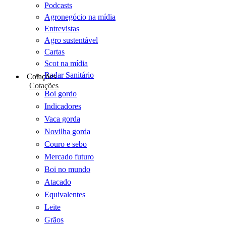
Podcasts
Agronegócio na mídia
Entrevistas
Agro sustentável
Cartas
Scot na mídia
Radar Sanitário
Cotações
Cotações
Boi gordo
Indicadores
Vaca gorda
Novilha gorda
Couro e sebo
Mercado futuro
Boi no mundo
Atacado
Equivalentes
Leite
Grãos