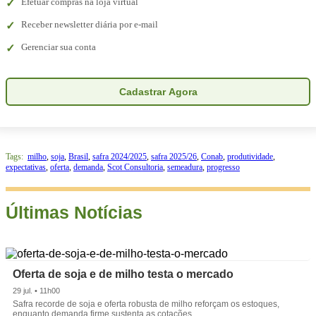
Efetuar compras na loja virtual
Receber newsletter diária por e-mail
Gerenciar sua conta
Cadastrar Agora
Tags:
milho
,
soja
,
Brasil
,
safra 2024/2025
,
safra 2025/26
,
Conab
,
produtividade
,
expectativas
,
oferta
,
demanda
,
Scot Consultoria
,
semeadura
,
progresso
Últimas Notícias
Oferta de soja e de milho testa o mercado
29 jul. • 11h00
Safra recorde de soja e oferta robusta de milho reforçam os estoques,
enquanto demanda firme sustenta as cotações.