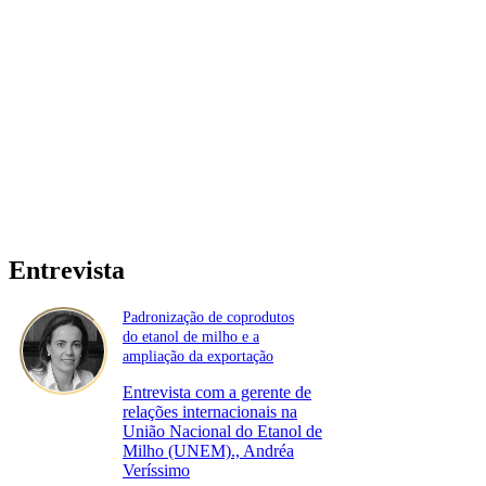
Entrevista
Padronização de coprodutos
do etanol de milho e a
ampliação da exportação
Entrevista com a gerente de
relações internacionais na
União Nacional do Etanol de
Milho (UNEM)., Andréa
Veríssimo